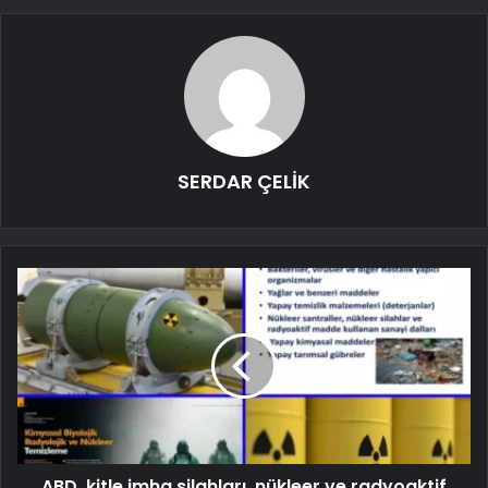
SERDAR ÇELİK
ABD, kitle imha silahları, nükleer ve radyoaktif