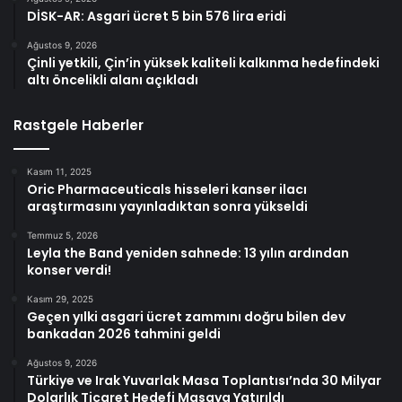
DİSK-AR: Asgari ücret 5 bin 576 lira eridi
Ağustos 9, 2026
Çinli yetkili, Çin’in yüksek kaliteli kalkınma hedefindeki
altı öncelikli alanı açıkladı
Rastgele Haberler
Kasım 11, 2025
Oric Pharmaceuticals hisseleri kanser ilacı
araştırmasını yayınladıktan sonra yükseldi
Temmuz 5, 2026
Leyla the Band yeniden sahnede: 13 yılın ardından
konser verdi!
Kasım 29, 2025
Geçen yılki asgari ücret zammını doğru bilen dev
bankadan 2026 tahmini geldi
Ağustos 9, 2026
Türkiye ve Irak Yuvarlak Masa Toplantısı’nda 30 Milyar
Dolarlık Ticaret Hedefi Masaya Yatırıldı