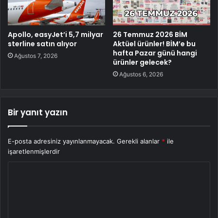
Apollo, easyJet’i 5,7 milyar
26 Temmuz 2026 BİM
sterline satın alıyor
Aktüel ürünler! BİM’e bu
hafta Pazar günü hangi
Ağustos 7, 2026
ürünler gelecek?
Ağustos 6, 2026
Bir yanıt yazın
E-posta adresiniz yayınlanmayacak.
Gerekli alanlar
*
ile
işaretlenmişlerdir
Y
o
r
u