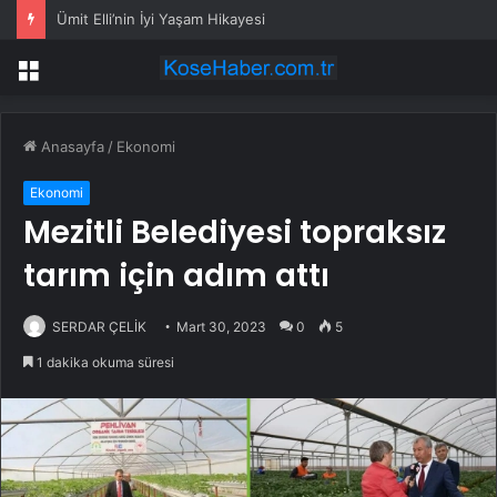
Ümit Elli’nin İyi Yaşam Hikayesi
Menü
Anasayfa
/
Ekonomi
Ekonomi
Mezitli Belediyesi topraksız
tarım için adım attı
SERDAR ÇELİK
Mart 30, 2023
0
5
1 dakika okuma süresi