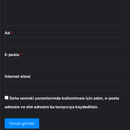
m
*
Ad
*
E-posta
*
İnternet sitesi
Daha sonraki yorumlarımda kullanılması için adım, e-posta
adresim ve site adresim bu tarayıcıya kaydedilsin.