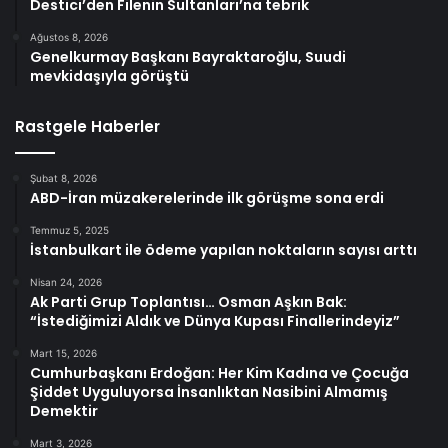
Destici’den Filenin Sultanları’na tebrik
Ağustos 8, 2026
Genelkurmay Başkanı Bayraktaroğlu, Suudi
mevkidaşıyla görüştü
Rastgele Haberler
Şubat 8, 2026
ABD-İran müzakerelerinde ilk görüşme sona erdi
Temmuz 5, 2025
İstanbulkart ile ödeme yapılan noktaların sayısı arttı
Nisan 24, 2026
Ak Parti Grup Toplantısı… Osman Aşkın Bak:
“İstediğimizi Aldık ve Dünya Kupası Finallerindeyiz”
Mart 15, 2026
Cumhurbaşkanı Erdoğan: Her Kim Kadına ve Çocuğa
Şiddet Uyguluyorsa İnsanlıktan Nasibini Almamış
Demektir
Mart 3, 2026