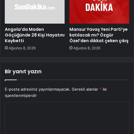
Angola’da Maden
Mansur Yavaş Yeni Parti’ye
Göçüğünde 28 Kişi Hayatını
katılacak mı? Özgür
Kaybetti
Özel’den dikkat çeken çıkış
Ağustos 8, 2026
Ağustos 8, 2026
Bir yanıt yazın
E-posta adresiniz yayınlanmayacak.
Gerekli alanlar
*
ile
işaretlenmişlerdir
Y
o
r
u