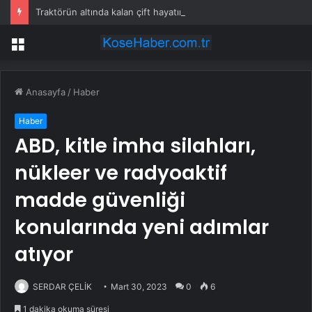
Traktörün altında kalan çift hayatını kaybetti
Menü
Anasayfa
/
Haber
Haber
ABD, kitle imha silahları,
nükleer ve radyoaktif
madde güvenliği
konularında yeni adımlar
atıyor
SERDAR ÇELİK
Mart 30, 2023
0
6
1 dakika okuma süresi