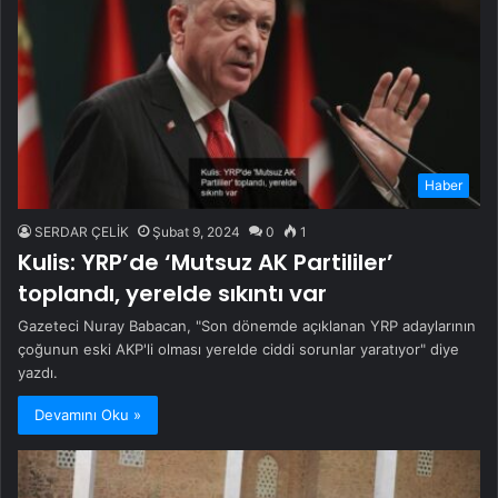
Haber
SERDAR ÇELİK
Şubat 9, 2024
0
1
Kulis: YRP’de ‘Mutsuz AK Partililer’
toplandı, yerelde sıkıntı var
Gazeteci Nuray Babacan, "Son dönemde açıklanan YRP adaylarının
çoğunun eski AKP'li olması yerelde ciddi sorunlar yaratıyor" diye
yazdı.
Devamını Oku »