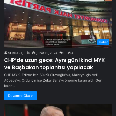
Haber
SERDAR ÇELİK
Şubat 12, 2024
0
4
CHP’de uzun gece: Aynı gün ikinci MYK
ve Başbakan toplantısı yapılacak
CHP MYK, Edirne için Şükrü Ciravoğlu'nu, Malatya için Veli
Ağbaba'yı, Ordu için ise Zekai Sana'yı önerme kararı aldı. Geri
kalan…
Devamını Oku »