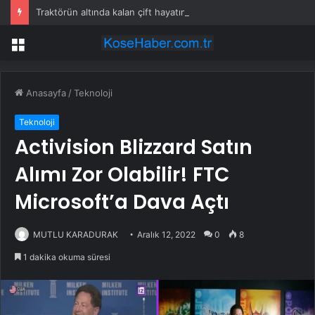
Traktörün altında kalan çift hayatını kaybetti
Menü
Anasayfa
/
Teknoloji
Teknoloji
Activision Blizzard Satın
Alımı Zor Olabilir! FTC
Microsoft’a Dava Açtı
MUTLU KARADURAK
Aralık 12, 2022
0
8
1 dakika okuma süresi