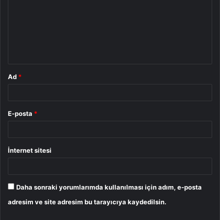
r
u
m
*
Ad
*
E-posta
*
İnternet sitesi
Daha sonraki yorumlarımda kullanılması için adım, e-posta
adresim ve site adresim bu tarayıcıya kaydedilsin.