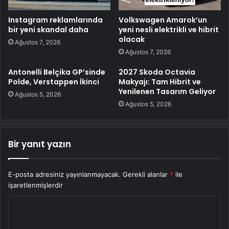
Instagram reklamlarında
Volkswagen Amarok’un
bir yeni skandal daha
yeni nesli elektrikli ve hibrit
olacak
Ağustos 7, 2026
Ağustos 7, 2026
Antonelli Belçika GP’sinde
2027 Skoda Octavia
Polde, Verstappen İkinci
Makyajı: Tam Hibrit ve
Yenilenen Tasarım Geliyor
Ağustos 5, 2026
Ağustos 5, 2026
Bir yanıt yazın
E-posta adresiniz yayınlanmayacak.
Gerekli alanlar
*
ile
işaretlenmişlerdir
Y
o