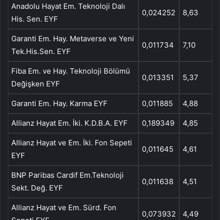
Anadolu Hayat Em. Teknoloji Dalı
0,024252
8,63
His. Sen. EYF
Garanti Em. Hay. Metaverse ve Yeni
0,011734
7,10
Tek.His.Sen. EYF
Fiba Em. ve Hay. Teknoloji Bölümü
0,013351
5,37
Değişken EYF
Garanti Em. Hay. Karma EYF
0,011885
4,88
Allianz Hayat Em. İki. K.D.B.A. EYF
0,189349
4,85
Allianz Hayat ve Em. İki. Fon Sepeti
0,011645
4,61
EYF
BNP Paribas Cardif Em.Teknoloji
0,011638
4,51
Sekt. Değ. EYF
Allianz Hayat ve Em. Sürd. Fon
0,073932
4,49