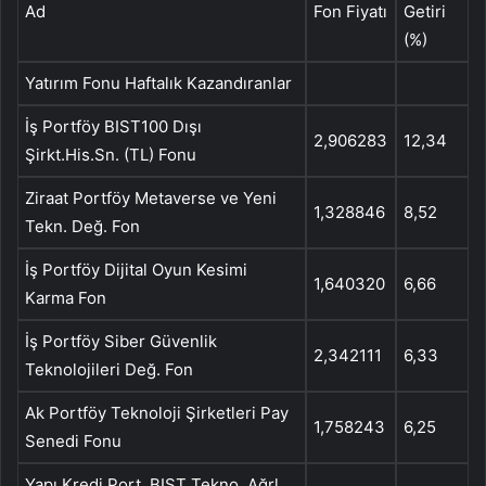
Ad
Fon Fiyatı
Getiri
(%)
Yatırım Fonu Haftalık Kazandıranlar
İş Portföy BIST100 Dışı
2,906283
12,34
Şirkt.His.Sn. (TL) Fonu
Ziraat Portföy Metaverse ve Yeni
1,328846
8,52
Tekn. Değ. Fon
İş Portföy Dijital Oyun Kesimi
1,640320
6,66
Karma Fon
İş Portföy Siber Güvenlik
2,342111
6,33
Teknolojileri Değ. Fon
Ak Portföy Teknoloji Şirketleri Pay
1,758243
6,25
Senedi Fonu
Yapı Kredi Port. BIST Tekno. Ağrl.