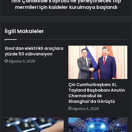
1915 Çanakkale Köprüsü'ne yerleştirilecek top
mermileri için kaideler kurulmaya başlandı
İlgili Makaleler
Goa’dan elektrikli araçlara
yüzde 50 sübvansiyon
Ağustos 5, 2026
Çin Cumhurbaşkanı Xi,
Tayland Başbakanı Anutin
Charnvirakul ile
Shanghai’da Görüştü
Ağustos 5, 2026