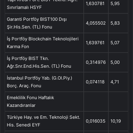
1,630781
5,95
Sınırlamalı HSYF
Garanti Portföy BIST100 Dışı
4,055502
5,83
Şir.His.Sen. (TL) Fonu
İş Portföy Blockchain Teknolojileri
1,639761
5,07
Karma Fon
İş Portföy BIST Tkn.
0,314976
5,00
Ağr.Snr.End.His.Sen. (TL) Fonu
İstanbul Portföy Yab. (G.Ol.Piy.)
0,074118
4,71
Borç. Araç. Fonu
Emeklilik Fonu Haftalık
Kazandıranlar
Türkiye Hay. ve Em. Teknoloji Sekt.
0,016035
10,19
His. Senedi EYF