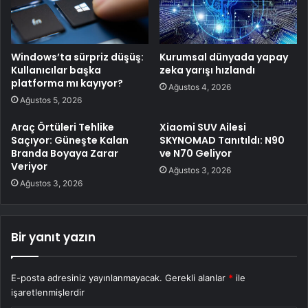
Windows’ta sürpriz düşüş:
Kurumsal dünyada yapay
Kullanıcılar başka
zeka yarışı hızlandı
platforma mı kayıyor?
Ağustos 4, 2026
Ağustos 5, 2026
Araç Örtüleri Tehlike
Xiaomi SUV Ailesi
Saçıyor: Güneşte Kalan
SKYNOMAD Tanıtıldı: N90
Branda Boyaya Zarar
ve N70 Geliyor
Veriyor
Ağustos 3, 2026
Ağustos 3, 2026
Bir yanıt yazın
E-posta adresiniz yayınlanmayacak.
Gerekli alanlar
*
ile
işaretlenmişlerdir