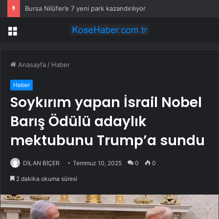
Bursa Nilüfer’e 7 yeni park kazandırılıyor
Menü
Anasayfa
/
Haber
Haber
Soykırım yapan İsrail Nobel
Barış Ödülü adaylık
mektubunu Trump’a sundu
DİLAN BİÇER
Temmuz 10, 2025
0
0
2 dakika okuma süresi