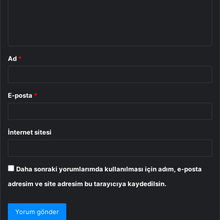
u
m
*
Ad
*
E-posta
*
İnternet sitesi
Daha sonraki yorumlarımda kullanılması için adım, e-posta
adresim ve site adresim bu tarayıcıya kaydedilsin.