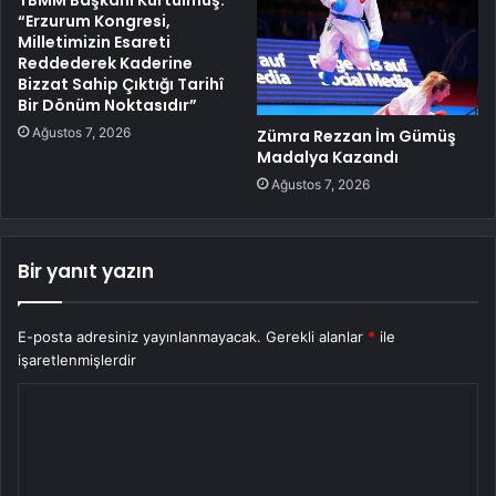
“Erzurum Kongresi,
Milletimizin Esareti
Reddederek Kaderine
Bizzat Sahip Çıktığı Tarihî
Bir Dönüm Noktasıdır”
Ağustos 7, 2026
Zümra Rezzan İm Gümüş
Madalya Kazandı
Ağustos 7, 2026
Bir yanıt yazın
E-posta adresiniz yayınlanmayacak.
Gerekli alanlar
*
ile
işaretlenmişlerdir
Y
o
r