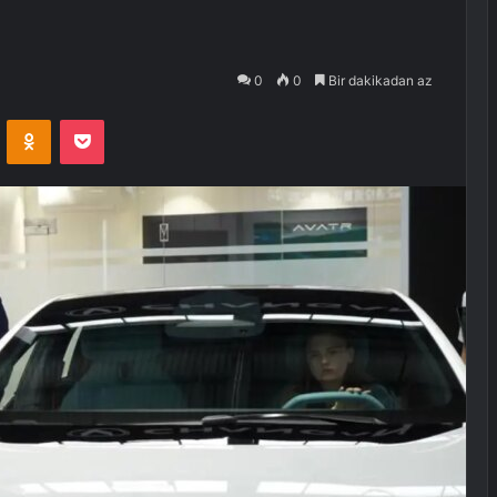
0
0
Bir dakikadan az
VKontakte
Odnoklassniki
Pocket