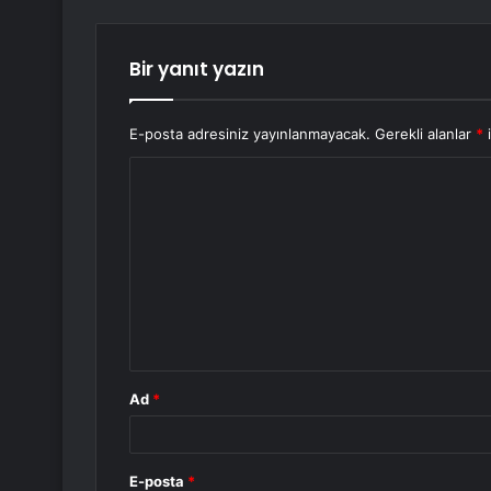
Bir yanıt yazın
E-posta adresiniz yayınlanmayacak.
Gerekli alanlar
*
i
Y
o
r
u
m
*
Ad
*
E-posta
*