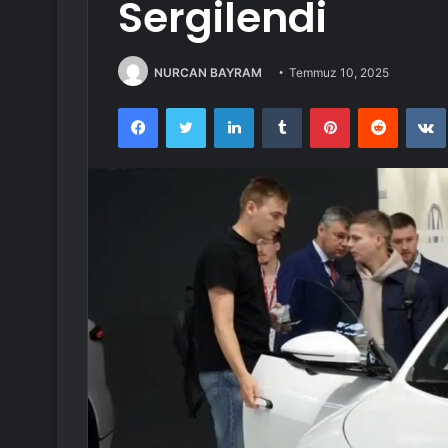
Sergilendi
NURCAN BAYRAM
Temmuz 10, 2025
Facebook
Twitter
LinkedIn
Tumblr
Pinterest
Reddit