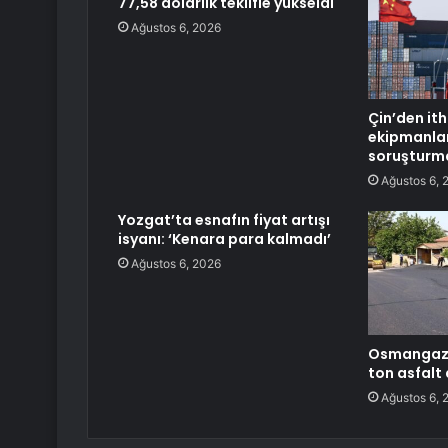
77,58 dolarlık teklifle yükseldi
Ağustos 6, 2026
Çin’den ith
ekipmanlar
soruşturm
Ağustos 6, 
Yozgat’ta esnafın fiyat artışı
isyanı: ‘Kenara para kalmadı’
Ağustos 6, 2026
Osmangazi
ton asfalt
Ağustos 6, 