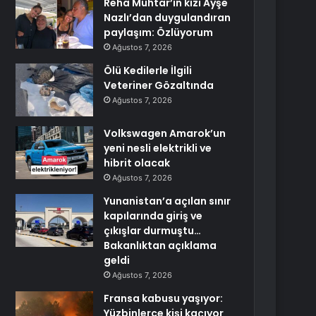
Reha Muhtar’ın kızı Ayşe
Nazlı’dan duygulandıran
paylaşım: Özlüyorum
Ağustos 7, 2026
Ölü Kedilerle İlgili
Veteriner Gözaltında
Ağustos 7, 2026
Volkswagen Amarok’un
yeni nesli elektrikli ve
hibrit olacak
Ağustos 7, 2026
Yunanistan’a açılan sınır
kapılarında giriş ve
çıkışlar durmuştu…
Bakanlıktan açıklama
geldi
Ağustos 7, 2026
Fransa kabusu yaşıyor:
Yüzbinlerce kişi kaçıyor