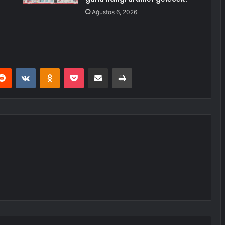
Ağustos 6, 2026
erest
Reddit
VKontakte
Odnoklassniki
Pocket
E-Posta ile paylaş
Yazdır