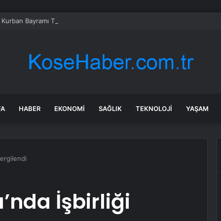
 Kurban Bayramı Trafiği Yoğunlaştı
FA
HABER
EKONOMI
SAĞLIK
TEKNOLOJI
YAŞAM
Sergilendi
nda İşbirliği