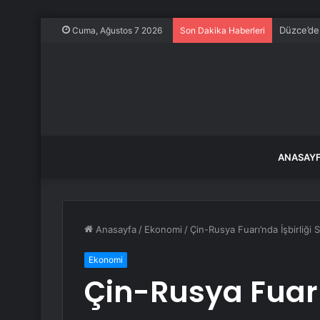
Düzce’de
Cuma, Ağustos 7 2026
Son Dakika Haberleri
ANASAY
Anasayfa
/
Ekonomi
/
Çin-Rusya Fuarı’nda İşbirliği 
Ekonomi
Çin-Rusya Fuarı’