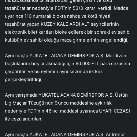
müsabakasında taraftarlardan gelen çirkin ve kötü
tezahüratlar nedeniyle FDT’nin 53/3 kararı verildi. Madde
uyarınca 110 numaralı blokta nahoş ve kötü niyetli
tezahürat yapan KUZEY KALE ARDI ALT seyircilerinin
elektronik bilet kartları bloke edilerek bir sonraki ev sahibi
kulübün ev sahibi olduğu maça girmelerinin engellendiği,
Aynı maçta YUKATEL ADANA DEMİRSPOR A.Ş. Merdiven
boşluklarını boş bırakmadığı için 60.000.-TL para cezasına
çarptırılan ve bu eylemin aynı sezonda ilk kez
gerçekleştirildiği,
Aynı yarışmada YUKATEL ADANA DEMİRSPOR A.Ş. Üstün
Lig Maçlar Tüzüğü’nün 9’uncu maddesine aykırılık
nedeniyle FDT’nin 46’ncı maddesi uyarınca UYARI CEZASI
ile cezalandırılan,
Aynı maçta YUKATEL ADANA DEMİRSPOR A.Ş. Antrenör