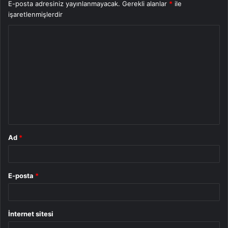
E-posta adresiniz yayınlanmayacak.
Gerekli alanlar
*
ile
işaretlenmişlerdir
Y
o
r
u
m
*
Ad
*
E-posta
*
İnternet sitesi