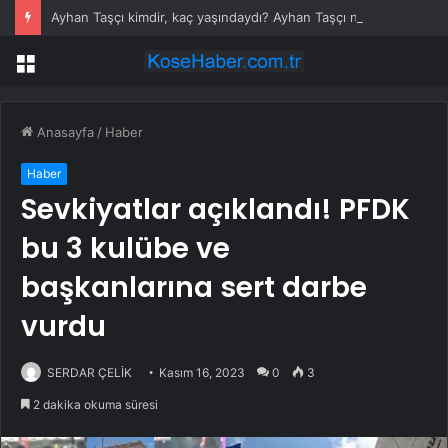
Ayhan Taşçı kimdir, kaç yaşındaydı? Ayhan Taşçı neden öldü?
Menü
Anasayfa
/
Haber
Haber
Sevkiyatlar açıklandı! PFDK
bu 3 kulübe ve
başkanlarına sert darbe
vurdu
SERDAR ÇELİK
Kasım 16, 2023
0
3
2 dakika okuma süresi