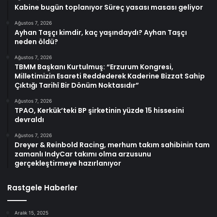
Kabine bugün toplanıyor Süreç yasası masası geliyor
Ağustos 7, 2026
Ayhan Taşçı kimdir, kaç yaşındaydı? Ayhan Taşçı
neden öldü?
Ağustos 7, 2026
TBMM Başkanı Kurtulmuş: “Erzurum Kongresi,
Milletimizin Esareti Reddederek Kaderine Bizzat Sahip
Çıktığı Tarihî Bir Dönüm Noktasıdır”
Ağustos 7, 2026
TPAO, Kerkük’teki BP şirketinin yüzde 15 hissesini
devraldı
Ağustos 7, 2026
Dreyer & Reinbold Racing, merhum takım sahibinin tam
zamanlı IndyCar takımı olma arzusunu
gerçekleştirmeye hazırlanıyor
Rastgele Haberler
Aralık 15, 2025