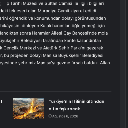
Tıp Tarihi Müzesi ve Sultan Camisi ile ilgili bilgileri
eki tek eseri olan Muradiye Camii ziyaret edildi.
 yerini öğrendik ve konumundan dolayı görüntüsünden
 hikâyesini dinleyen Kulalı hanımlar, öğle yemeği için
ndıktan sonra Hanımlar Ailesi Çay Bahçesi’nde mola
üyükşehir Belediyesi tarafından kente kazandırılan
ürk Gençlik Merkezi ve Atatürk Şehir Parkı’nı gezerek
ar, bu projeden dolayı Manisa Büyükşehir Belediyesi
yesinde şehrimiz Manisa’yı gezme fırsatı bulduk. Allah
1
Türkiye’nin 11 ilinin altından
altın fışkıracak
Ağustos 6, 2026