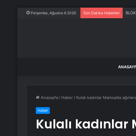
26 Te
Perşembe, Ağustos 6 2026
Son Dakika Haberleri
ANASAY
Anasayfa
/
Haber
/
Kulalı kadınlar Manisa’da ağırlan
Haber
Kulalı kadınlar