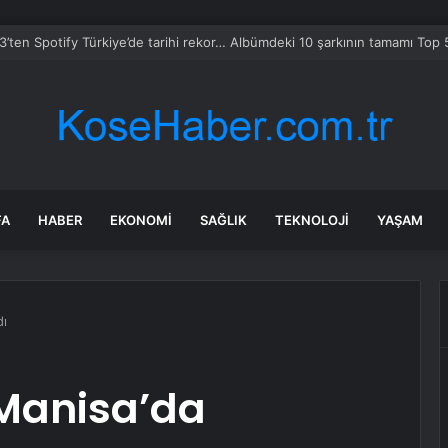
mmuz 2026 BİM Aktüel ürünler! BİM’e bu hafta Pazar günü hangi ürünle
FA
HABER
EKONOMI
SAĞLIK
TEKNOLOJI
YAŞAM
dı
 Manisa’da