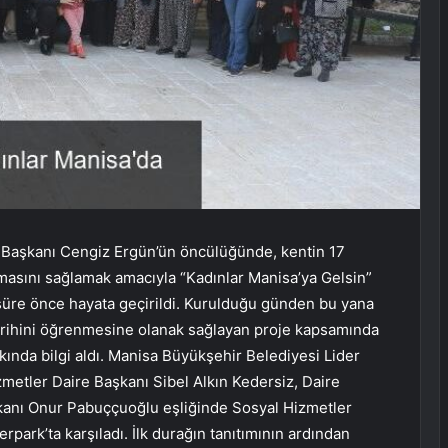
Başkanı Cengiz Ergün’ün öncülüğünde, kentin 17
ımasını sağlamak amacıyla “Kadınlar Manisa’ya Gelsin”
r süre önce hayata geçirildi. Kurulduğu günden bu yana
tarihini öğrenmesine olanak sağlayan proje kapsamında
kkında bilgi aldı. Manisa Büyükşehir Belediyesi Lider
etler Daire Başkanı Sibel Alkın Kedersiz, Daire
şkanı Onur Pabuççuoğlu eşliğinde Sosyal Hizmetler
rpark’ta karşıladı. İlk durağın tanıtımının ardından