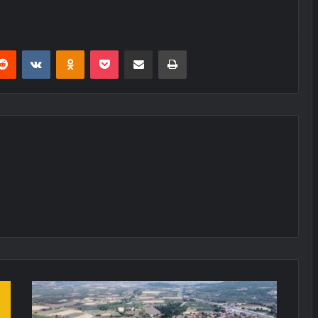
erest
Reddit
VKontakte
Odnoklassniki
Pocket
E-Posta ile paylaş
Yazdır