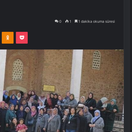
0
1
1 dakika okuma süresi
VKontakte
Odnoklassniki
Pocket