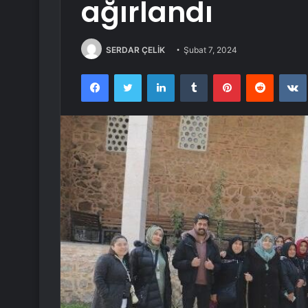
ağırlandı
SERDAR ÇELİK
Şubat 7, 2024
Facebook
Twitter
LinkedIn
Tumblr
Pinterest
Reddit