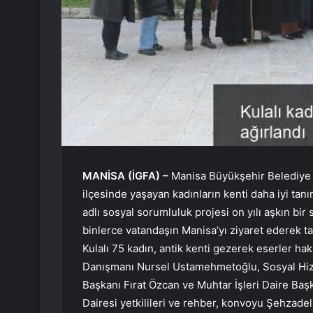
MANİSA (İGFA) –
Manisa Büyükşehir Belediye 
ilçesinde yaşayan kadınların kenti daha iyi tan
adlı sosyal sorumluluk projesi on yılı aşkın bi
binlerce vatandaşın Manisa’yı ziyaret ederek 
Kulalı 75 kadın, antik kenti gezerek eserler ha
Danışmanı Nursel Ustamehmetoğlu, Sosyal Hizm
Başkanı Fırat Özcan ve Muhtar İşleri Daire Ba
Dairesi yetkilileri ve rehber, konvoyu Şehzadele