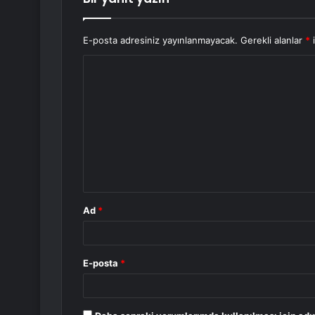
E-posta adresiniz yayınlanmayacak.
Gerekli alanlar
*
i
Y
o
r
u
m
*
Ad
*
E-posta
*