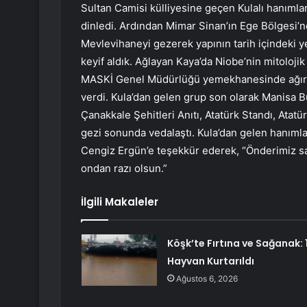
Sultan Camisi külliyesine geçen Kulalı hanımlar, 
dinledi. Ardından Mimar Sinan’ın Ege Bölgesi’nd
Mevlevihaneyi gezerek yapının tarih içindeki
keyif aldık. Ağlayan Kaya’da Niobe’nin mitolojik
MASKİ Genel Müdürlüğü yemekhanesinde ağırla
verdi. Kula’dan gelen grup son olarak Manisa B
Çanakkale Şehitleri Anıtı, Atatürk Standı, Atat
gezi sonunda vedalaştı. Kula’dan gelen hanıml
Cengiz Ergün’e teşekkür ederek, “Önderimiz sa
ondan razı olsun.”
İlgili Makaleler
Köşk’te Fırtına ve Sağanak: 1
Hayvan Kurtarıldı
Ağustos 6, 2026