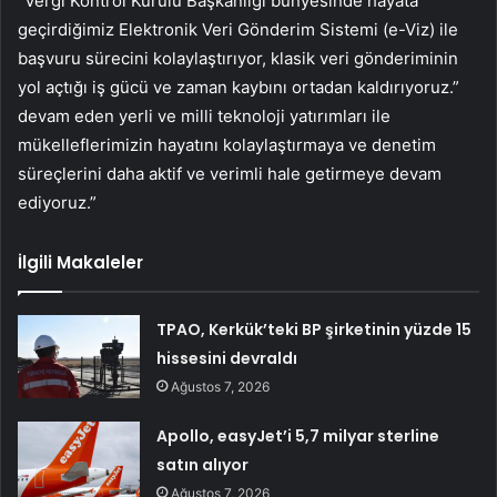
“Vergi Kontrol Kurulu Başkanlığı bünyesinde hayata
geçirdiğimiz Elektronik Veri Gönderim Sistemi (e-Viz) ile
başvuru sürecini kolaylaştırıyor, klasik veri gönderiminin
yol açtığı iş gücü ve zaman kaybını ortadan kaldırıyoruz.”
devam eden yerli ve milli teknoloji yatırımları ile
mükelleflerimizin hayatını kolaylaştırmaya ve denetim
süreçlerini daha aktif ve verimli hale getirmeye devam
ediyoruz.”
İlgili Makaleler
TPAO, Kerkük’teki BP şirketinin yüzde 15
hissesini devraldı
Ağustos 7, 2026
Apollo, easyJet’i 5,7 milyar sterline
satın alıyor
Ağustos 7, 2026