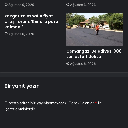
Ağustos 6, 2026
Ağustos 6, 2026
Yozgat’ta esnafın fiyat
artışı isyanı: ‘Kenara para
kalmadı’
Ağustos 6, 2026
Osmangazi Belediyesi 900
ton asfalt döktü
Ağustos 6, 2026
Bir yanıt yazın
E-posta adresiniz yayınlanmayacak.
Gerekli alanlar
*
ile
işaretlenmişlerdir
Y
o