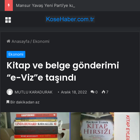
Mansur Yavaş Yeni Parti’ye katılacak mı? Özgür Özel’den dikkat çeken çıkış
Menü
Anasayfa
/
Ekonomi
Ekonomi
Kitap ve belge gönderimi
“e-Viz”e taşındı
MUTLU KARADURAK
Aralık 18, 2022
0
7
Bir dakikadan az