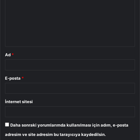
r
u
m
*
Ad
*
E-posta
*
İnternet sitesi
Daha sonraki yorumlarımda kullanılması için adım, e-posta
adresim ve site adresim bu tarayıcıya kaydedilsin.