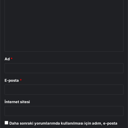
Y
o
r
u
m
*
Ad
*
E-posta
*
İnternet sitesi
Daha sonraki yorumlarımda kullanılması için adım, e-posta