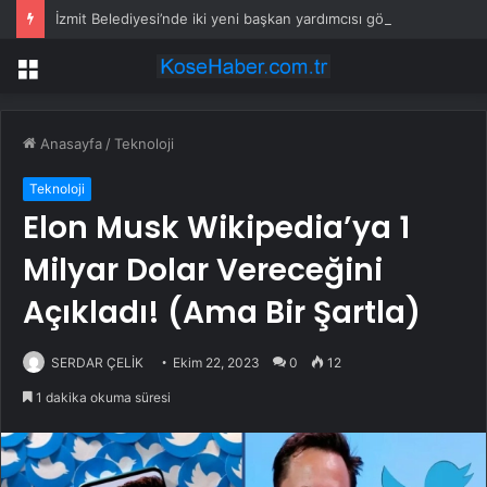
İzmit Belediyesi’nde iki yeni başkan yardımcısı göreve başladı
Menü
Anasayfa
/
Teknoloji
Teknoloji
Elon Musk Wikipedia’ya 1
Milyar Dolar Vereceğini
Açıkladı! (Ama Bir Şartla)
SERDAR ÇELİK
Ekim 22, 2023
0
12
1 dakika okuma süresi