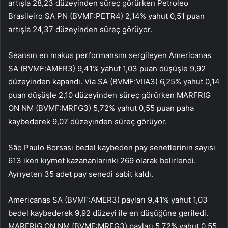
artışla 28,23 düzeyinden süreç görürken Petroleo
Brasileiro SA PN (BVMF:
PETR4
) 2,14% yahut 0,51 puan
artışla 24,37 düzeyinden süreç görüyor.
Seansın en makus performansını sergileyen Americanas
SA (BVMF:
AMER3
) 9,41% yahut 1,03 puan düşüşle 9,92
düzeyinden kapandı. Via SA (BVMF:
VIIA3
) 6,25% yahut 0,14
puan düşüşle 2,10 düzeyinden süreç görürken
MARFRIG
ON NM
(BVMF:
MRFG3
) 5,72% yahut 0,55 puan paha
kaybederek 9,07 düzeyinden süreç görüyor.
São Paulo Borsası bedel kaybeden pay senetlerinin sayısı
613 iken kıymet kazananlarınki 269 olarak belirlendi.
Ayrıyeten 35 adet pay senedi sabit kaldı.
Americanas SA (BVMF:
AMER3
) payları 9,41% yahut 1,03
bedel kaybederek 9,92 düzeyi ile en düşüğüne geriledi.
MARFRIG ON NM (BVMF:
MRFG3
) payları 5,72% yahut 0,55