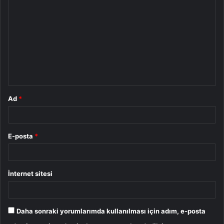
o
r
u
m
*
Ad
*
E-posta
*
İnternet sitesi
Daha sonraki yorumlarımda kullanılması için adım, e-posta