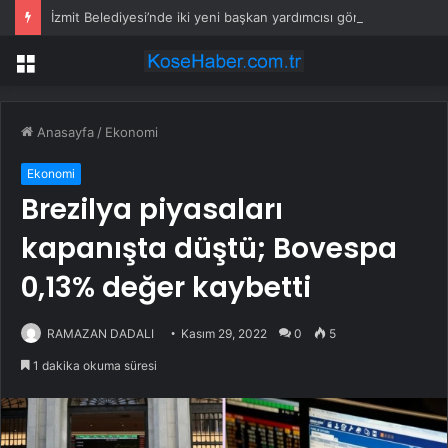
İzmit Belediyesi’nde iki yeni başkan yardımcısı göreve başladı
Menü
Anasayfa
/
Ekonomi
Ekonomi
Brezilya piyasaları
kapanışta düştü; Bovespa
0,13% değer kaybetti
RAMAZAN DADALI
Kasım 29, 2022
0
5
1 dakika okuma süresi