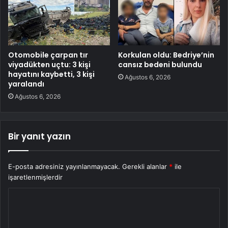
Otomobile çarpan tır
Korkulan oldu: Bedriye’nin
viyadükten uçtu: 3 kişi
cansız bedeni bulundu
hayatını kaybetti, 3 kişi
Ağustos 6, 2026
yaralandı
Ağustos 6, 2026
Bir yanıt yazın
E-posta adresiniz yayınlanmayacak.
Gerekli alanlar
*
ile
işaretlenmişlerdir
Y
o
r