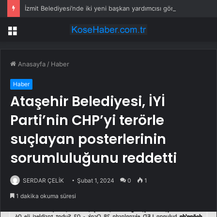
İzmit Belediyesi’nde iki yeni başkan yardımcısı göreve başladı
Menü
Anasayfa
/
Haber
Haber
Ataşehir Belediyesi, İYİ
Parti’nin CHP’yi terörle
suçlayan posterlerinin
sorumluluğunu reddetti
SERDAR ÇELİK
Şubat 1, 2024
0
1
1 dakika okuma süresi