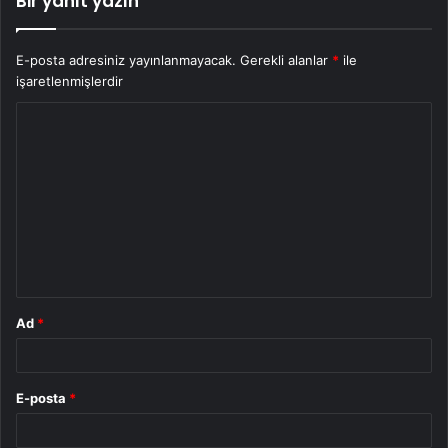
Bir yanıt yazın
E-posta adresiniz yayınlanmayacak.
Gerekli alanlar
*
ile
işaretlenmişlerdir
Y
o
r
u
m
*
Ad
*
E-posta
*