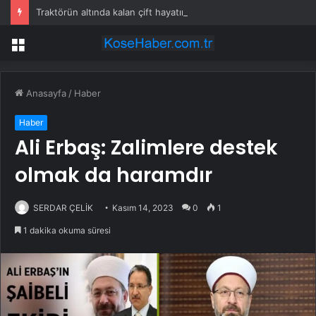
Traktörün altında kalan çift hayatını kaybetti
Menü
Anasayfa
/
Haber
Haber
Ali Erbaş: Zalimlere destek
olmak da haramdır
SERDAR ÇELİK
Kasım 14, 2023
0
1
1 dakika okuma süresi