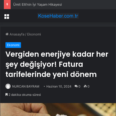
Ümit Elli’nin İyi Yaşam Hikayesi
Menü
Anasayfa
/
Ekonomi
Ekonomi
Vergiden enerjiye kadar her
şey değişiyor! Fatura
tarifelerinde yeni dönem
NURCAN BAYRAM
Haziran 10, 2024
0
0
2 dakika okuma süresi