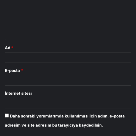
r
u
m
*
Ad
*
E-posta
*
İnternet sitesi
Daha sonraki yorumlarımda kullanılması için adım, e-posta
adresim ve site adresim bu tarayıcıya kaydedilsin.