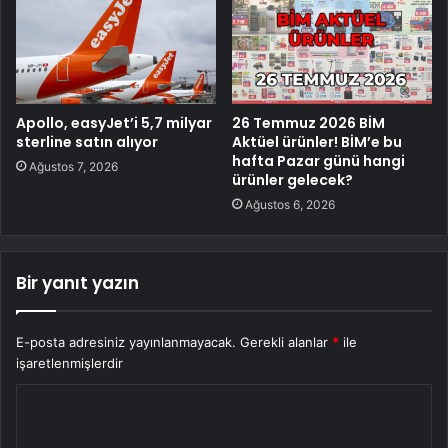
Apollo, easyJet’i 5,7 milyar
26 Temmuz 2026 BİM
sterline satın alıyor
Aktüel ürünler! BİM’e bu
hafta Pazar günü hangi
Ağustos 7, 2026
ürünler gelecek?
Ağustos 6, 2026
Bir yanıt yazın
E-posta adresiniz yayınlanmayacak.
Gerekli alanlar
*
ile
işaretlenmişlerdir
Y
o