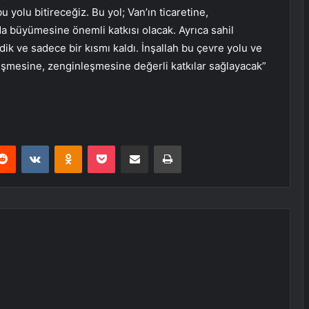
 yolu bitireceğiz. Bu yol; Van’ın ticaretine,
a büyümesine önemli katkısı olacak. Ayrıca sahil
dik ve sadece bir kısmı kaldı. İnşallah bu çevre yolu ve
elişmesine, zenginleşmesine değerli katkılar sağlayacak”
erest
Reddit
VKontakte
Odnoklassniki
Pocket
E-Posta ile paylaş
Yazdır