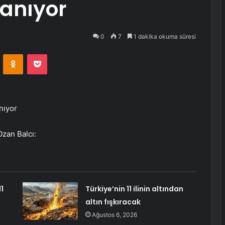
anıyor
0
7
1 dakika okuma süresi
VKontakte
Odnoklassniki
Pocket
nıyor
Ozan Balcı:
1
Türkiye’nin 11 ilinin altından
altın fışkıracak
Ağustos 6, 2026