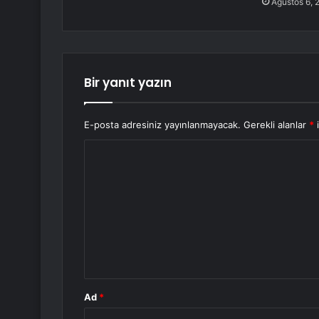
Ağustos 6, 
Bir yanıt yazın
E-posta adresiniz yayınlanmayacak.
Gerekli alanlar
*
i
Y
o
r
u
m
*
Ad
*