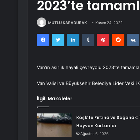
2023’te tamaml
MUTLU KARADURAK
Kasım 24, 2022
Facebook
Twitter
LinkedIn
Tumblr
Pinterest
Reddit
Van’ın asırlık hayali çevreyolu 2023’te tamamla
Van Valisi ve Büyükşehir Belediye Lider Vekili 
İlgili Makaleler
Köşk’te Fırtına ve Sağanak: 1
Hayvan Kurtarıldı
Ağustos 6, 2026