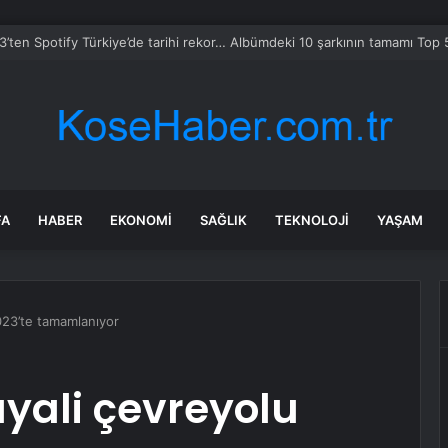
mmuz 2026 BİM Aktüel ürünler! BİM’e bu hafta Pazar günü hangi ürünle
FA
HABER
EKONOMI
SAĞLIK
TEKNOLOJI
YAŞAM
2023’te tamamlanıyor
ayali çevreyolu