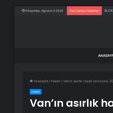
26 Te
Perşembe, Ağustos 6 2026
Son Dakika Haberleri
ANASAY
Anasayfa
/
Haber
/
Van’ın asırlık hayali çevreyolu 
Haber
Van’ın asırlık h