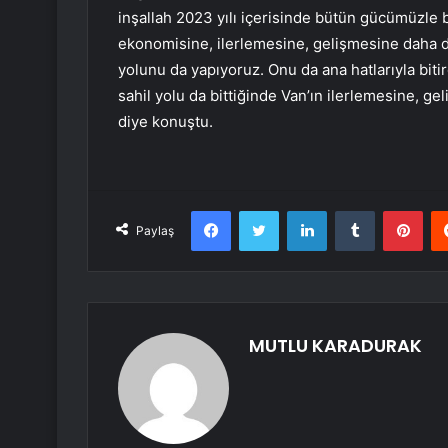
inşallah 2023 yılı içerisinde bütün gücümüzle bu
ekonomisine, ilerlemesine, gelişmesine daha d
yolunu da yapıyoruz. Onu da ana hatlarıyla bitir
sahil yolu da bittiğinde Van’ın ilerlemesine, g
diye konuştu.
Facebook
Twitter
LinkedIn
Tumblr
Pint
Paylaş
MUTLU KARADURAK