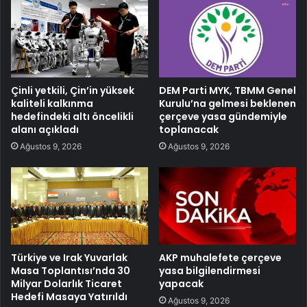
Çinli yetkili, Çin’in yüksek
DEM Parti MYK, TBMM Genel
kaliteli kalkınma
Kurulu’na gelmesi beklenen
hedefindeki altı öncelikli
çerçeve yasa gündemiyle
alanı açıkladı
toplanacak
Ağustos 9, 2026
Ağustos 9, 2026
Türkiye ve Irak Yuvarlak
AKP muhalefete çerçeve
Masa Toplantısı’nda 30
yasa bilgilendirmesi
Milyar Dolarlık Ticaret
yapacak
Hedefi Masaya Yatırıldı
Ağustos 9, 2026