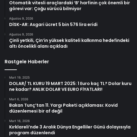
Otomatik vitesli araçlardaki ‘B’ harfinin çok önemli bir
görevi var: Çoğu sürücü bilmiyor
Ağustos 9, 2026
DİSK-AR: Asgari ücret 5 bin 576 lira eridi
Ağustos 9, 2026
Çinli yetkili, Çin’in yüksek kaliteli kalkınma hedefindeki
altı öncelikli alanı açıkladı
Rastgele Haberler
Mart 19, 2025
DOLAR/ TL KURU 19 MART 2025: 1 Euro kaç TL? Dolar kuru
ne kadar? ANLIK DOLAR VE EURO FİYATLARI!
Mart 6, 2026
Bakan Tunç’tan 11. Yargı Paketi açıklaması: Kovid
düzenlemesi bir af değil
Mart 16, 2026
Kırklareli’nde 3 Aralık Dünya Engelliler Günü dolayısıyla
program düzenlendi