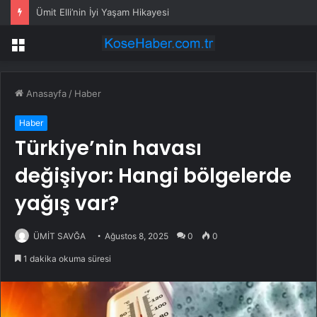
Ümit Elli’nin İyi Yaşam Hikayesi
Menü
Anasayfa
/
Haber
Haber
Türkiye’nin havası
değişiyor: Hangi bölgelerde
yağış var?
ÜMİT SAVĞA
Ağustos 8, 2025
0
0
1 dakika okuma süresi