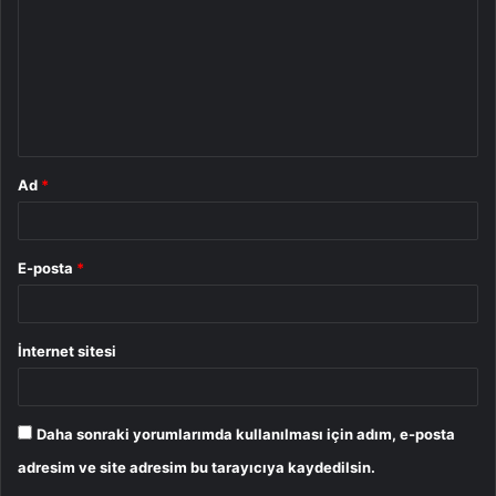
r
u
m
*
Ad
*
E-posta
*
İnternet sitesi
Daha sonraki yorumlarımda kullanılması için adım, e-posta
adresim ve site adresim bu tarayıcıya kaydedilsin.