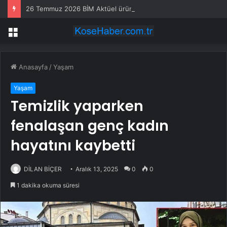
26 Temmuz 2026 BİM Aktüel ürünler! BİM’e bu hafta Pazar günü hangi ürünler gelecek?
Menü
Anasayfa
/
Yaşam
Yaşam
Temizlik yaparken
fenalaşan genç kadın
hayatını kaybetti
DİLAN BİÇER
Aralık 13, 2025
0
0
1 dakika okuma süresi