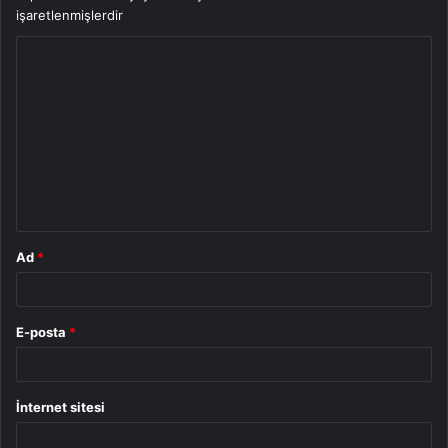
işaretlenmişlerdir
Y
o
r
u
m
*
Ad
*
E-posta
*
İnternet sitesi