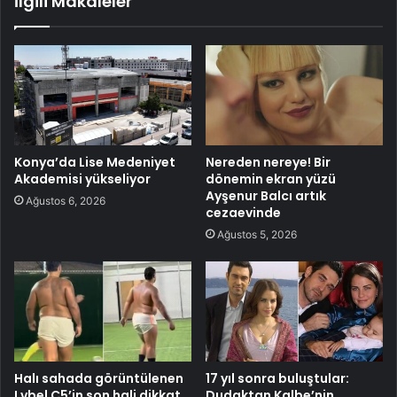
İlgili Makaleler
Konya’da Lise Medeniyet
Nereden nereye! Bir
Akademisi yükseliyor
dönemin ekran yüzü
Ayşenur Balcı artık
Ağustos 6, 2026
cezaevinde
Ağustos 5, 2026
Halı sahada görüntülenen
17 yıl sonra buluştular:
Lvbel C5’in son hali dikkat
Dudaktan Kalbe’nin