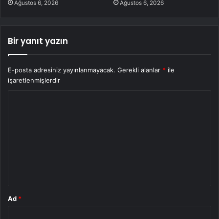
Ağustos 6, 2026
Ağustos 6, 2026
Bir yanıt yazın
E-posta adresiniz yayınlanmayacak.
Gerekli alanlar
*
ile
işaretlenmişlerdir
Y
o
r
u
m
*
Ad
*