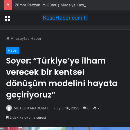
Zümra Rezzan İm Gümüş Madalya Kazandı
Menü
Anasayfa
/
Haber
Haber
Soyer: “Türkiye’ye ilham
verecek bir kentsel
dönüşüm modelini hayata
geçiriyoruz”
MUTLU KARADURAK
Eylül 16, 2023
0
7
2 dakika okuma süresi