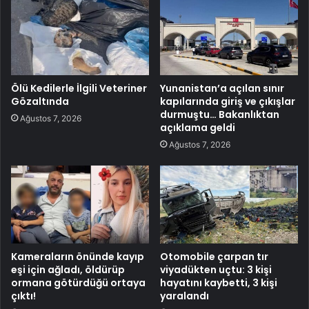
Ölü Kedilerle İlgili Veteriner
Yunanistan’a açılan sınır
Gözaltında
kapılarında giriş ve çıkışlar
durmuştu… Bakanlıktan
Ağustos 7, 2026
açıklama geldi
Ağustos 7, 2026
Kameraların önünde kayıp
Otomobile çarpan tır
eşi için ağladı, öldürüp
viyadükten uçtu: 3 kişi
ormana götürdüğü ortaya
hayatını kaybetti, 3 kişi
çıktı!
yaralandı