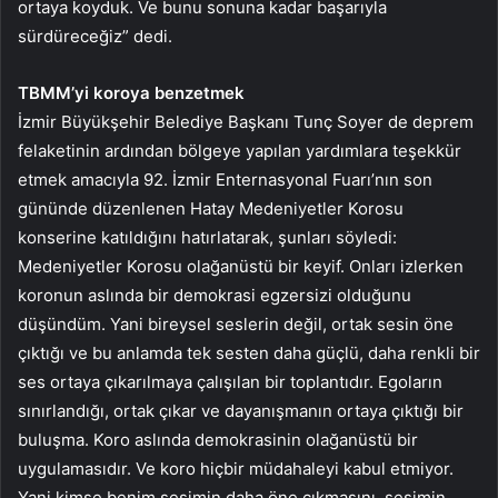
ortaya koyduk. Ve bunu sonuna kadar başarıyla
sürdüreceğiz” dedi.
TBMM’yi koroya benzetmek
İzmir Büyükşehir Belediye Başkanı Tunç Soyer de deprem
felaketinin ardından bölgeye yapılan yardımlara teşekkür
etmek amacıyla 92. İzmir Enternasyonal Fuarı’nın son
gününde düzenlenen Hatay Medeniyetler Korosu
konserine katıldığını hatırlatarak, şunları söyledi:
Medeniyetler Korosu olağanüstü bir keyif. Onları izlerken
koronun aslında bir demokrasi egzersizi olduğunu
düşündüm. Yani bireysel seslerin değil, ortak sesin öne
çıktığı ve bu anlamda tek sesten daha güçlü, daha renkli bir
ses ortaya çıkarılmaya çalışılan bir toplantıdır. Egoların
sınırlandığı, ortak çıkar ve dayanışmanın ortaya çıktığı bir
buluşma. Koro aslında demokrasinin olağanüstü bir
uygulamasıdır. Ve koro hiçbir müdahaleyi kabul etmiyor.
Yani kimse benim sesimin daha öne çıkmasını, sesimin