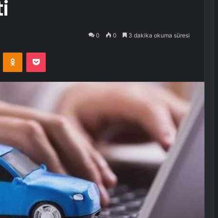
i
0
0
3 dakika okuma süresi
VKontakte
Odnoklassniki
Pocket