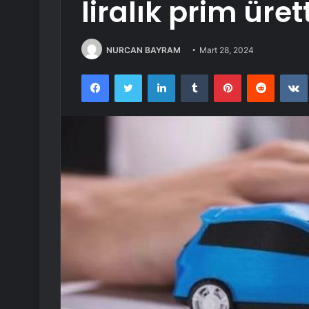
liralık prim ürett
NURCAN BAYRAM
Mart 28, 2024
Facebook
Twitter
LinkedIn
Tumblr
Pinterest
Reddit