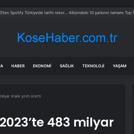
mmuz 2026 BİM Aktüel ürünler! BİM’e bu hafta Pazar günü hangi ürünle
FA
HABER
EKONOMI
SAĞLIK
TEKNOLOJI
YAŞAM
lyar liralık prim üretti
 2023’te 483 milyar