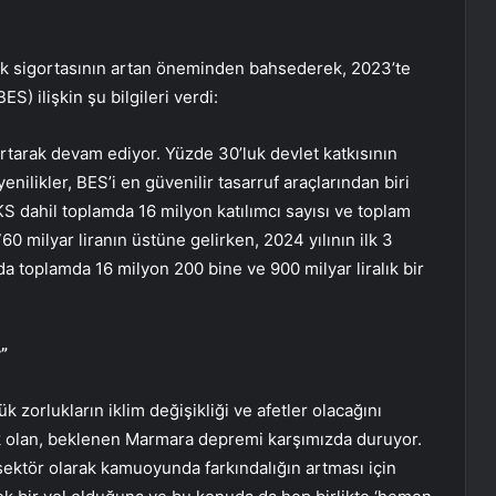
ak sigortasının artan öneminden bahsederek, 2023’te
ES) ilişkin şu bilgileri verdi:
ği artarak devam ediyor. Yüzde 30’luk devlet katkısının
nilikler, BES’i en güvenilir tasarruf araçlarından biri
 dahil toplamda 16 milyon katılımcı sayısı ve toplam
0 milyar liranın üstüne gelirken, 2024 yılının ilk 3
ında toplamda 16 milyon 200 bine ve 900 milyar liralık bir
r”
zorlukların iklim değişikliği ve afetler olacağını
isk olan, beklenen Marmara depremi karşımızda duruyor.
sektör olarak kamuoyunda farkındalığın artması için