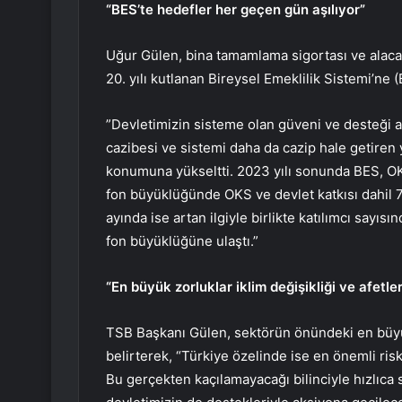
“BES’te hedefler her geçen gün aşılıyor”
Uğur Gülen, bina tamamlama sigortası ve alac
20. yılı kutlanan Bireysel Emeklilik Sistemi’ne (B
​​​​​​​”Devletimizin sisteme olan güveni ve deste
cazibesi ve sistemi daha da cazip hale getiren ye
konumuna yükseltti. 2023 yılı sonunda BES, OKS
fon büyüklüğünde OKS ve devlet katkısı dahil 76
ayında ise artan ilgiyle birlikte katılımcı sayıs
fon büyüklüğüne ulaştı.”
“En büyük zorluklar iklim değişikliği ve afetle
TSB Başkanı Gülen, sektörün önündeki en büyük 
belirterek, “Türkiye özelinde ise en önemli r
Bu gerçekten kaçılamayacağı bilinciyle hızlıca 