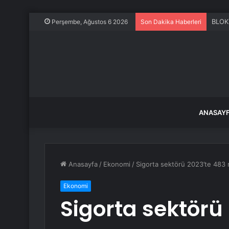
26 Te
Perşembe, Ağustos 6 2026
Son Dakika Haberleri
ANASAY
Anasayfa
/
Ekonomi
/
Sigorta sektörü 2023’te 483 mi
Ekonomi
Sigorta sektörü