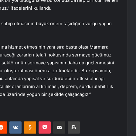
ek bir yol olduğuna ve bu konuda da hep birlikte ‘hemen
z.” ifadelerini kullandı.
a sahip olmasının büyük önem taşıdığına vurgu yapan
asına hizmet etmesinin yanı sıra başta olası Marmara
turacağı zararları telafi noktasında sermaye gücümüz
rta sektörünün sermaye yapısının daha da güçlenmesini
lar oluşturulması önem arz etmektedir. Bu kapsamda,
bu anlamda yapısal ve sürdürülebilir etkisi olacağı
ık oranlarının artırılması, deprem, sürdürülebilirlik
üzerinde yoğun bir şekilde çalışacağız.”​​​​​​​
erest
Reddit
VKontakte
Odnoklassniki
Pocket
E-Posta ile paylaş
Yazdır