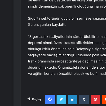
devletimizin de destekleriyle aksiyona geçilec
şimdi’ dememizin çok önemli olduğuna inanıyoru
Sigorta sektörünün güçlü bir sermaye yapısın
Gülen, şunları kaydetti:
“Sigortacılık faaliyetlerinin sürdürülebilir olm
depremi olmak üzere katastrofik risklerin oluş
oldukça kritik önemi haizdir. Dolayısıyla sigo
sağlayacak yaklaşımlar doğrultusunda politika
trafik branşında serbest tarifeye geçilmesinin 
düşünülmektedir. Önümüzdeki dönemde sigortalıl
ve eğitim konuları öncelikli olacak ve bu 4 madde 
Facebook
Twitter
LinkedIn
Tumblr
Pint
Paylaş