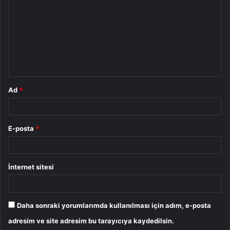
r
u
m
*
Ad
*
E-posta
*
İnternet sitesi
Daha sonraki yorumlarımda kullanılması için adım, e-posta
adresim ve site adresim bu tarayıcıya kaydedilsin.