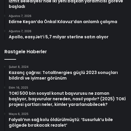
İzmit Belediyesi’nde iki yeni başkan yardımcısı göreve
başladı
Ağustos 7, 2026
Edirne Keşan’da Önkal Kılavuz’dan anlamlı çalışma
Ağustos 7, 2026
Apollo, easyJet’i 5,7 milyar sterline satın alıyor
Rastgele Haberler
Şubat 8, 2024
Kazanç çağrısı: TotalEnergies güçlü 2023 sonuçları
bildirdi ve iyimser görünüm
Ekim 16, 2025
TOKİ 500 bin sosyal konut başvurusu ne zaman
başlıyor, başvurular nereden, nasıl yapılır? (2025) TOKİ
projesi şartları neler, kimler yararlanabilecek?
Mayıs 6, 2025
Falyalı’nın sağ kolu öldürülmüştü: ‘Susurluk’u bile
gölgede bırakacak rezalet’