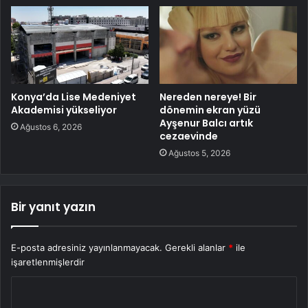
Konya’da Lise Medeniyet
Nereden nereye! Bir
Akademisi yükseliyor
dönemin ekran yüzü
Ayşenur Balcı artık
Ağustos 6, 2026
cezaevinde
Ağustos 5, 2026
Bir yanıt yazın
E-posta adresiniz yayınlanmayacak.
Gerekli alanlar
*
ile
işaretlenmişlerdir
Y
o