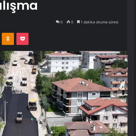
alışma
0
0
1 dakika okuma süresi
VKontakte
Odnoklassniki
Pocket