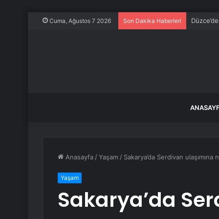
Düzce’de
Cuma, Ağustos 7 2026
Son Dakika Haberleri
ANASAY
Anasayfa
/
Yaşam
/
Sakarya’da Serdivan ulaşımına n
Yaşam
Sakarya’da Ser