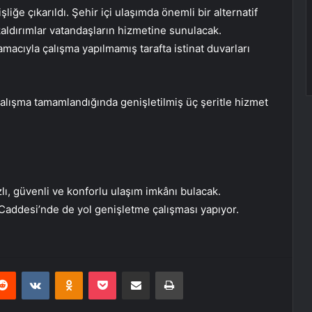
iğe çıkarıldı. Şehir içi ulaşımda önemli bir alternatif
aldırımlar vatandaşların hizmetine sunulacak.
acıyla çalışma yapılmamış tarafta istinat duvarları
çalışma tamamlandığında genişletilmiş üç şeritle hizmet
ı, güvenli ve konforlu ulaşım imkânı bulacak.
 Caddesi’nde de yol genişletme çalışması yapıyor.
erest
Reddit
VKontakte
Odnoklassniki
Pocket
E-Posta ile paylaş
Yazdır