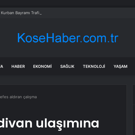
 Kurban Bayramı Trafiği Yoğunlaştı
FA
HABER
EKONOMI
SAĞLIK
TEKNOLOJI
YAŞAM
efes aldıran çalışma
divan ulaşımına