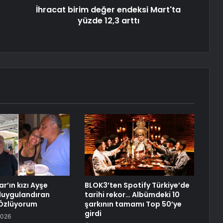
İhracat birim değer endeksi Mart'ta
yüzde 12,3 arttı
r’ın kızı Ayşe
BLOK3’ten Spotify Türkiye’de
duygulandıran
tarihi rekor… Albümdeki 10
 Özlüyorum
şarkının tamamı Top 50’ye
girdi
2026