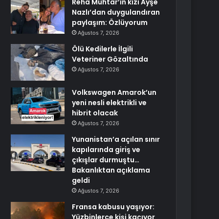
Reha Muhtar’ın kızı Ayşe
Nazlı’dan duygulandıran
paylaşım: Özlüyorum
Ağustos 7, 2026
Ölü Kedilerle İlgili
Veteriner Gözaltında
Ağustos 7, 2026
Volkswagen Amarok’un
yeni nesli elektrikli ve
hibrit olacak
Ağustos 7, 2026
Yunanistan’a açılan sınır
kapılarında giriş ve
çıkışlar durmuştu…
Bakanlıktan açıklama
geldi
Ağustos 7, 2026
Fransa kabusu yaşıyor:
Yüzbinlerce kişi kaçıyor