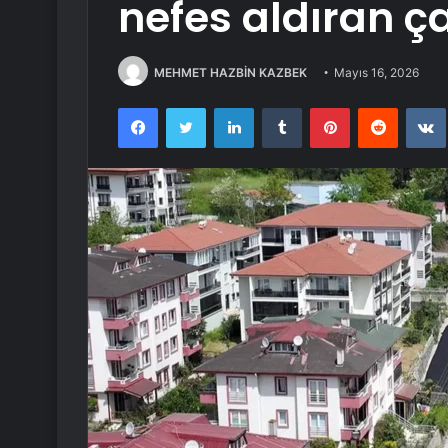
nefes aldıran ç
MEHMET HAZBİN KAZBEK
Mayıs 16, 2026
Facebook
Twitter
LinkedIn
Tumblr
Pinterest
Reddit