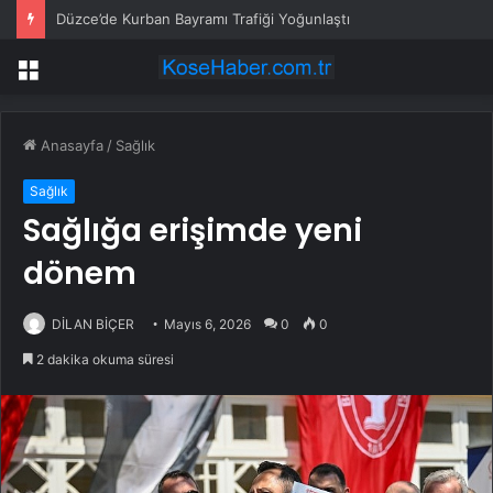
Düzce’de Kurban Bayramı Trafiği Yoğunlaştı
Menü
Anasayfa
/
Sağlık
Sağlık
Sağlığa erişimde yeni
dönem
DİLAN BİÇER
Mayıs 6, 2026
0
0
2 dakika okuma süresi