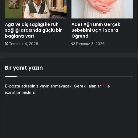
Ağız ve diş sağlığı ile ruh
Adet Ağrısının Gerçek
sağlığı arasında güçlü bir
Sebebini Üç Yıl Sonra
bağlantı var!
Öğrendi
Temmuz 4, 2026
Temmuz 3, 2026
Bir yanıt yazın
E-posta adresiniz yayınlanmayacak.
Gerekli alanlar
*
ile
işaretlenmişlerdir
Y
o
r
u