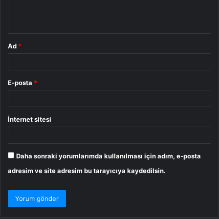
m
*
Ad
*
E-posta
*
İnternet sitesi
Daha sonraki yorumlarımda kullanılması için adım, e-posta
adresim ve site adresim bu tarayıcıya kaydedilsin.