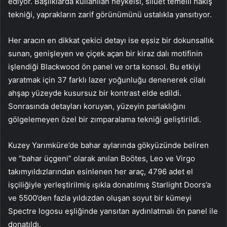
ediyor. Başlıklarda kullanılan heykelsi, silüet temelli nakış
tekniği, yaprakların zarif görünümünü ustalıkla yansıtıyor.
Her aracın en dikkat çekici detayı ise eşsiz bir dokunsallık
sunan, genişleyen ve çiçek açan bir kiraz dalı motifinin
işlendiği Blackwood ön panel ve orta konsol. Bu etkiyi
yaratmak için 37 farklı lazer yoğunluğu denenerek cilalı
ahşap yüzeyde kusursuz bir kontrast elde edildi.
Sonrasında detayları koruyan, yüzeyin parlaklığını
gölgelemeyen özel bir zımparalama tekniği geliştirildi.
Kuzey Yarımküre’de bahar aylarında gökyüzünde beliren
ve “bahar üçgeni” olarak anılan Boötes, Leo ve Virgo
takımyıldızlarından esinlenen her araç, 4796 adet el
işçiliğiyle yerleştirilmiş ışıkla donatılmış Starlight Doors’a
ve 5500’den fazla yıldızdan oluşan soyut bir kümeyi
Spectre logosu eşliğinde yansıtan aydınlatmalı ön panel ile
donatıldı.