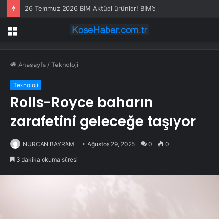
26 Temmuz 2026 BİM Aktüel ürünler! BİM’e bu hafta Pazar günü hangi ürünler gelecek?
Menü
Anasayfa
/
Teknoloji
Teknoloji
Rolls-Royce baharın
zarafetini geleceğe taşıyor
NURCAN BAYRAM
Ağustos 29, 2025
0
0
3 dakika okuma süresi