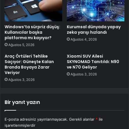
Windows’ta sürpriz düşüş:
Kurumsal dünyada yapay
Kullanıcılar başka
zeka yarışı hızlandı
platforma mı kayıyor?
Ağustos 4, 2026
Ağustos 5, 2026
Araç Örtüleri Tehlike
Xiaomi SUV Ailesi
Saçıyor: Güneşte Kalan
SKYNOMAD Tanıtıldı: N90
Branda Boyaya Zarar
ve N70 Geliyor
Veriyor
Ağustos 3, 2026
Ağustos 3, 2026
Bir yanıt yazın
E-posta adresiniz yayınlanmayacak.
Gerekli alanlar
*
ile
işaretlenmişlerdir