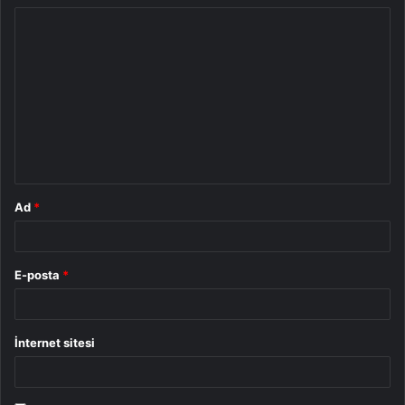
Y
o
r
u
m
*
Ad
*
E-posta
*
İnternet sitesi