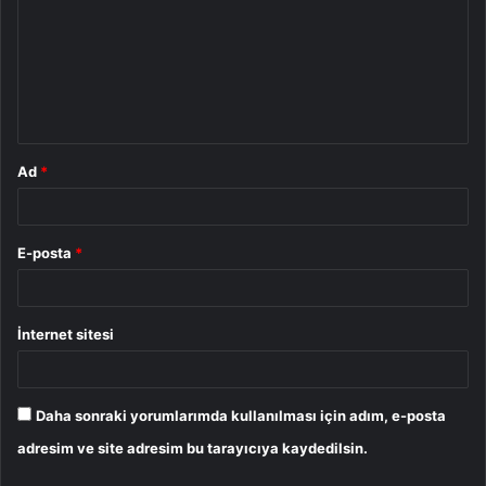
r
u
m
*
Ad
*
E-posta
*
İnternet sitesi
Daha sonraki yorumlarımda kullanılması için adım, e-posta
adresim ve site adresim bu tarayıcıya kaydedilsin.