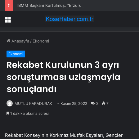
TBMM Başkanı Kurtulmuş: “Erzurum Kongresi, Milletimizin Esareti Reddederek Kaderine Bizzat Sahip Çıktığı Tarihî Bir Dönüm Noktasıdır”
Menü
Anasayfa
/
Ekonomi
Ekonomi
Rekabet Kurulunun 3 ayrı
soruşturması uzlaşmayla
sonuçlandı
MUTLU KARADURAK
Kasım 25, 2022
0
7
1 dakika okuma süresi
Rekabet Konseyinin Korkmaz Mutfak Eşyaları, Gençler