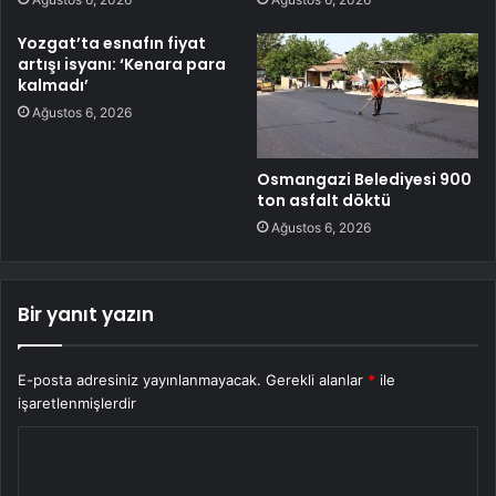
Yozgat’ta esnafın fiyat
artışı isyanı: ‘Kenara para
kalmadı’
Ağustos 6, 2026
Osmangazi Belediyesi 900
ton asfalt döktü
Ağustos 6, 2026
Bir yanıt yazın
E-posta adresiniz yayınlanmayacak.
Gerekli alanlar
*
ile
işaretlenmişlerdir
Y
o