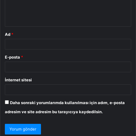
m
*
Ad
*
E-posta
*
İnternet sitesi
Daha sonraki yorumlarımda kullanılması için adım, e-posta
adresim ve site adresim bu tarayıcıya kaydedilsin.