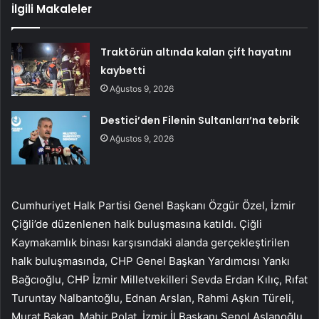
İlgili Makaleler
Traktörün altında kalan çift hayatını
kaybetti
Ağustos 9, 2026
Destici’den Filenin Sultanları’na tebrik
Ağustos 9, 2026
Cumhuriyet Halk Partisi Genel Başkanı Özgür Özel, İzmir
Çiğli’de düzenlenen halk buluşmasına katıldı. Çiğli
Kaymakamlık binası karşısındaki alanda gerçekleştirilen
halk buluşmasında, CHP Genel Başkan Yardımcısı Yankı
Bağcıoğlu, CHP İzmir Milletvekilleri Sevda Erdan Kılıç, Rıfat
Turuntay Nalbantoğlu, Ednan Arslan, Rahmi Aşkın Türeli,
Murat Bakan, Mahir Polat, İzmir İl Başkanı Şenol Aslanoğlu,