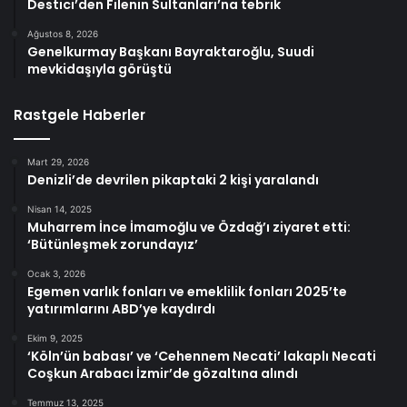
Destici’den Filenin Sultanları’na tebrik
Ağustos 8, 2026
Genelkurmay Başkanı Bayraktaroğlu, Suudi
mevkidaşıyla görüştü
Rastgele Haberler
Mart 29, 2026
Denizli’de devrilen pikaptaki 2 kişi yaralandı
Nisan 14, 2025
Muharrem İnce İmamoğlu ve Özdağ’ı ziyaret etti:
‘Bütünleşmek zorundayız’
Ocak 3, 2026
Egemen varlık fonları ve emeklilik fonları 2025’te
yatırımlarını ABD’ye kaydırdı
Ekim 9, 2025
‘Köln’ün babası’ ve ‘Cehennem Necati’ lakaplı Necati
Coşkun Arabacı İzmir’de gözaltına alındı
Temmuz 13, 2025