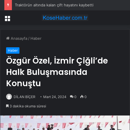
Traktörün altında kalan çift hayatını kaybetti
Menü
Anasayfa
/
Haber
Haber
Özgür Özel, İzmir Çiğli’de
Halk Buluşmasında
Konuştu
DİLAN BİÇER
Mart 24, 2024
0
0
3 dakika okuma süresi