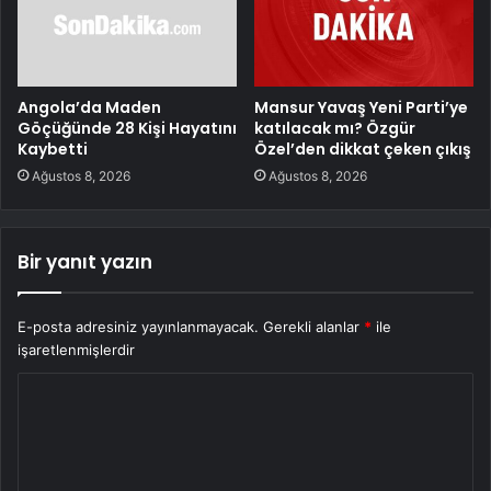
Angola’da Maden
Mansur Yavaş Yeni Parti’ye
Göçüğünde 28 Kişi Hayatını
katılacak mı? Özgür
Kaybetti
Özel’den dikkat çeken çıkış
Ağustos 8, 2026
Ağustos 8, 2026
Bir yanıt yazın
E-posta adresiniz yayınlanmayacak.
Gerekli alanlar
*
ile
işaretlenmişlerdir
Y
o
r
u