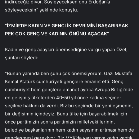
indireceğiz diyor. Söyleyeceksen onu Erdoğan’a
söyleyeceksin” şeklinde konuştu.
“İZMİR’DE KADIN VE GENÇLİK DEVRİMİNİ BAŞARIRSAK
PEK ÇOK GENÇ VE KADININ ÖNÜNÜ AÇACAK”
Kadın ve genç adayları önemsediğine vurgu yapan Özel,
şunları söyledi:
“Bunun yanında ben şunu çok önemsiyorum. Gazi Mustafa
Kemal Atatürk cumhuriyeti gençlere emanet etti. Genç
cumhuriyet hem gençlere emanet ayrıca Avrupa Birliği’nde
en gelişmiş ülkelerden 40-50 yıl önce kadına seçme-
seçilme hakkını da verdi. Biz bu seçimde bir yenileşmenin,
bir değişimin içindeyiz. Bunu ülke için başarabilmek için
önce partimizin sonra partimizin milletvekillerinin,
belediye başkanlarının hem kadın sayısının artması hem de
gençleşmesi gerekiyor. Biz MYK’da yarı yarıya kadın yaptık,