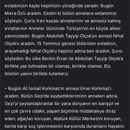
evladımızın kaybı hepimizin yüreğinde yaradır. Bugün
Mısra Öz’ü aradım. Dedim ki bütün annelere selamımızı
söyleyin. Çorlu tren kazası annelerinin ve annesiz kalmış
evlatlarının Anneler Gününde Türkiye’nin en büyük ailesi
yanınızdadır. Bugün Abdullah Tayyip Olçok’un annesi Nihal
Olçok’u aradım. 15 Temmuz gecesi öldürülen evladının,
arayamadığı Nihal Olçok’u hepiniz adına ben aradım. Şunu
söyledim: Bu ülke Berkin Elvan ile Abdullah Tayyip Olçok’a
birlikte yas tutmadan bir olamaz, birlikte olamaz. Biz
ikisinin yasını birlikte tutanlarız.
– Bugün Ali İsmail Korkmaz’ın annesi Emel Korkmaz’ı
aradım. Bütün Gezi’de kaybettiklerimizin anneleri adına.
Gezi’yi şeytanlaştıranlar bir yana dünyanın en barışçıl ve
en çok çevre odaklı, yaşam biçimine müdahaleye itiraz
eden, ağaçları koruyan, Atatürk Kültür Merkezini koruyan,
kente karşı suç işlenmesinin karşısında duranların hayatını