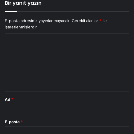
Bir yanıt yazın
E-posta adresiniz yayınlanmayacak.
Gerekli alanlar
*
ile
işaretlenmişlerdir
Y
o
r
u
m
*
Ad
*
E-posta
*