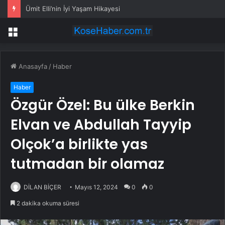
Ümit Elli’nin İyi Yaşam Hikayesi
Menü
Anasayfa
/
Haber
Haber
Özgür Özel: Bu ülke Berkin
Elvan ve Abdullah Tayyip
Olçok’a birlikte yas
tutmadan bir olamaz
DİLAN BİÇER
Mayıs 12, 2024
0
0
2 dakika okuma süresi