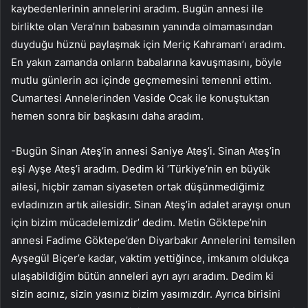
kaybedenlerinin annelerini aradım. Bugün annesi ile
birlikte olan Vera’nın babasının yanında olmamasından
duyduğu hüznü paylaşmak için Meriç Kahraman’ı aradım.
En yakın zamanda onların babalarına kavuşmasını, böyle
mutlu günlerin acı içinde geçmemesini temenni ettim.
Cumartesi Annelerinden Vaside Ocak ile konuştuktan
hemen sonra bir başkasını daha aradım.
-Bugün Sinan Ateş’in annesi Saniye Ateş’i. Sinan Ateş’in
eşi Ayşe Ateş’i aradım. Dedim ki ‘Türkiye’nin en büyük
ailesi, hiçbir zaman siyaseten ortak düşünmediğimiz
evladınızın artık ailesidir. Sinan Ateş’in adalet arayışı onun
için bizim mücadelemizdir’ dedim. Metin Göktepe’nin
annesi Fadime Göktepe’den Diyarbakır Annelerini temsilen
Ayşegül Biçer’e kadar, vaktim yettiğince, imkanım oldukça
ulaşabildiğim bütün anneleri ayrı ayrı aradım. Dedim ki
sizin acınız, sizin yasınız bizim yasımızdır. Ayrıca birisini