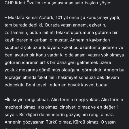
CHP lideri Özel’in konuşmasından satır başları şöyle:
–
Mustafa Kemal Atatürk, 101 yıl önce şu konuşmayı yaptı,
tam burada dedi ki, ‘Burada yatan annem, eziyetin,
zorlamanın, bütün milleti felaket uçurumuna götüren bir
keyfi idarenin kurbanı olmuştur. Annemin kaybından
şüphesiz çok üzüntülüyüm. Fakat bu üzüntümü gideren ve
beni avutan bir konu vardır ki o da anamı vatanı yok olmaya
götüren idarenin artık bir daha geri gelmemek üzere
yokluk mezarına gömülmüş olduğunu görmektir. Annem bu
toprağın altında fakat milli hakimiyet sonsuza dek devam
edecektir. Beni teselli eden en büyük kuvvet budur.’
–
İki şeyin rengi olmaz. Alın terinin rengi yoktur. Alın terinin
mezhebi olmaz, ırkı olmaz, cinsiyeti olmaz ve en değerli
şeydir. Bir diğeri de annelerin gözyaşının rengi olmaz.
Annenin gözyaşının Türkü olmaz, Kürdü olmaz. O yaşın