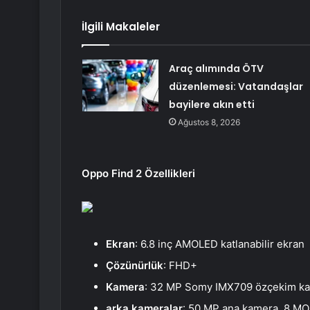
İlgili Makaleler
Araç alımında ÖTV
düzenlemesi: Vatandaşlar
bayilere akın etti
Ağustos 8, 2026
Oppo Find 2 Özellikleri
Ekran
: 6.8 inç AMOLED katlanabilir ekran
Çözünürlük
: FHD+
Kamera
: 32 MP Somy IMX709 özçekim k
arka kameralar
: 50 MP ana kamera, 8 MO 