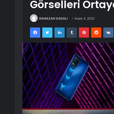
Görselleri Ortay
RAMAZAN DADALI
Aralık 4, 2022
Facebook
Twitter
LinkedIn
Tumblr
Pinterest
Reddit