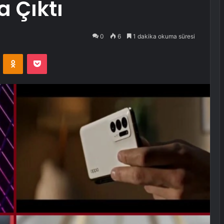
a Çıktı
0
6
1 dakika okuma süresi
VKontakte
Odnoklassniki
Pocket