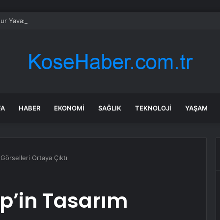
r Yavaş Yeni Parti’ye katılacak mı? Özgür Özel’den dikkat çeken çıkış
FA
HABER
EKONOMI
SAĞLIK
TEKNOLOJI
YAŞAM
Görselleri Ortaya Çıktı
ip’in Tasarım