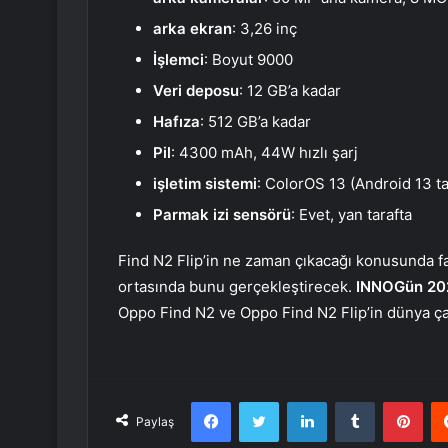
arka ekran
: 3,26 inç
İşlemci
: Boyut 9000
Veri deposu
: 12 GB’a kadar
Hafıza
: 512 GB’a kadar
Pil
: 4300 mAh, 44W hızlı şarj
işletim sistemi
: ColorOS 13 (Android 13 ta
Parmak izi sensörü
: Evet, yan tarafta
Find N2 Flip’in ne zaman çıkacağı konusunda fa
ortasında bunu gerçekleştirecek.
INNOGün 20
Oppo Find N2 ve Oppo Find N2 Flip’in dünya ça
Facebook
Twitter
LinkedIn
Tumblr
Pint
Paylaş