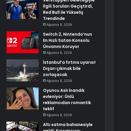
Verstappen Geleceğiyle
İlgili Soruları Geçiştirdi,
Red Bull ile Yükseliş
Trendinde
Ağustos 8, 2026
Switch 2, Nintendo’nun
En Hızlı Satan Konsolu
Ünvanını Koruyor
Ağustos 8, 2026
İstanbul’a fırtına uyarısı!
Dışarı çıkmak bile
zorlaşacak
Ağustos 8, 2026
Oyuncu Aslı İnandık
evleniyor: Ünlü
reklamcıdan romantik
teklif
Ağustos 8, 2026
Altı satma bahanesiyle
geldi: Kuyumcuyu