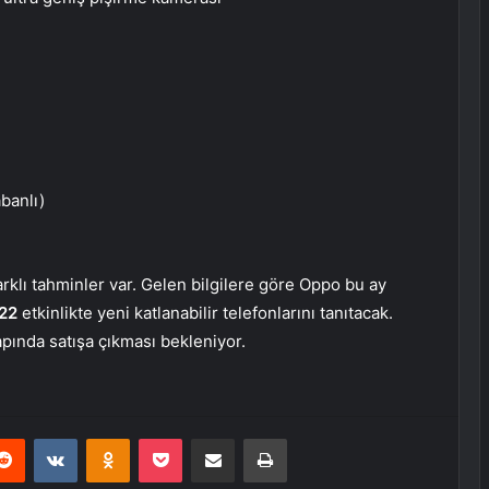
banlı)
rklı tahminler var. Gelen bilgilere göre Oppo bu ay
22
etkinlikte yeni katlanabilir telefonlarını tanıtacak.
pında satışa çıkması bekleniyor.
erest
Reddit
VKontakte
Odnoklassniki
Pocket
E-Posta ile paylaş
Yazdır