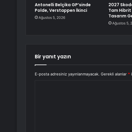
Antonelli Belçika GP’sinde
2027 Skoda
Polde, Verstappen İkinci
Tam Hibrit
Tasarım Ge
Ağustos 5, 2026
Ağustos 5, 
Bir yanıt yazın
E-posta adresiniz yayınlanmayacak.
Gerekli alanlar
*
i
Y
o
r
u
m
*