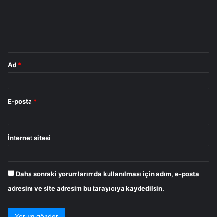
u
m
*
Ad
*
E-posta
*
İnternet sitesi
Daha sonraki yorumlarımda kullanılması için adım, e-posta
adresim ve site adresim bu tarayıcıya kaydedilsin.