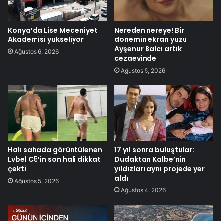
Konya’da Lise Medeniyet
Nereden nereye! Bir
Akademisi yükseliyor
dönemin ekran yüzü
Ayşenur Balcı artık
Ağustos 6, 2026
cezaevinde
Ağustos 5, 2026
Halı sahada görüntülenen
17 yıl sonra buluştular:
Lvbel C5’in son hali dikkat
Dudaktan Kalbe’nin
çekti
yıldızları aynı projede yer
aldı
Ağustos 5, 2026
Ağustos 4, 2026