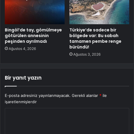
Bingöl’de tay, gömülmeye
Türkiye’de sadece bir
götürülen annesinin
bölgede var: Bu sabah
peşinden ayrılmadı
tamamen pembe renge
büründü!
Ağustos 4, 2026
Ağustos 3, 2026
Bir yanıt yazın
E-posta adresiniz yayınlanmayacak.
Gerekli alanlar
*
ile
işaretlenmişlerdir
Y
o
r