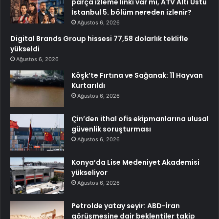
parça izleme linki var mı, ATV Altı Üstü
İstanbul 5. bölüm nereden izlenir?
Ağustos 6, 2026
Digital Brands Group hissesi 77,58 dolarlık teklifle
yükseldi
Ağustos 6, 2026
Köşk’te Fırtına ve Sağanak: 11 Hayvan
Kurtarıldı
Ağustos 6, 2026
Çin’den ithal ofis ekipmanlarına ulusal
güvenlik soruşturması
Ağustos 6, 2026
Konya’da Lise Medeniyet Akademisi
yükseliyor
Ağustos 6, 2026
Petrolde yatay seyir: ABD-İran
görüşmesine dair beklentiler takip