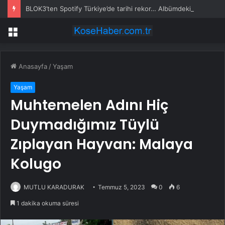
BLOK3’ten Spotify Türkiye’de tarihi rekor… Albümdeki 10 şarkının tamamı Top 50’ye girdi
Menü
Anasayfa
/
Yaşam
Yaşam
Muhtemelen Adını Hiç
Duymadığımız Tüylü
Zıplayan Hayvan: Malaya
Kolugo
MUTLU KARADURAK
Temmuz 5, 2023
0
6
1 dakika okuma süresi