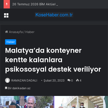
26 Temmuz 2026 BİM Aktüel ürünler! BİM’e bu hafta Pazar günü hangi ürünler gelecek?
Menü
Anasayfa
/
Haber
Haber
Malatya’da konteyner
kentte kalanlara
psikososyal destek veriliyor
RAMAZAN DADALI
Şubat 20, 2023
0
4
Bir dakikadan az