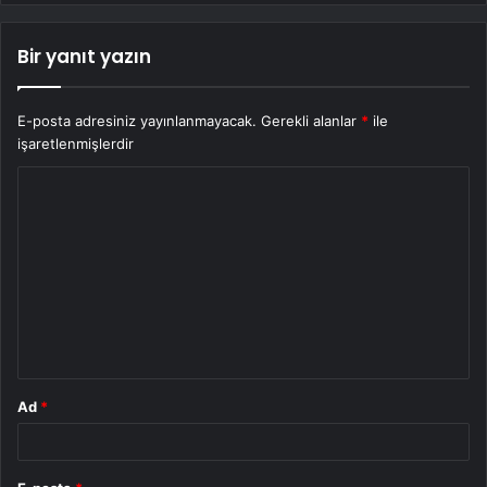
Bir yanıt yazın
E-posta adresiniz yayınlanmayacak.
Gerekli alanlar
*
ile
işaretlenmişlerdir
Y
o
r
u
m
*
Ad
*