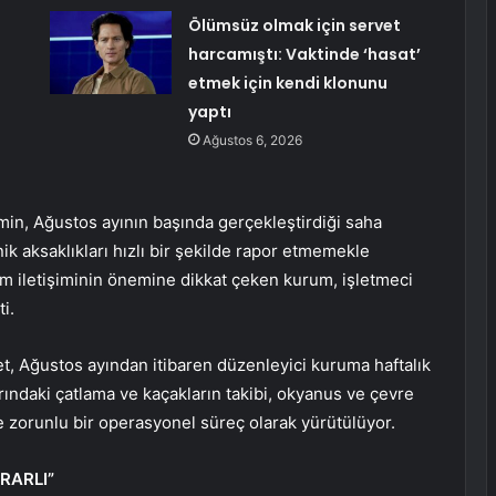
Ölümsüz olmak için servet
harcamıştı: Vaktinde ‘hasat’
etmek için kendi klonunu
yaptı
Ağustos 6, 2026
min, Ağustos ayının başında gerçekleştirdiği saha
k aksaklıkları hızlı bir şekilde rapor etmemekle
rum iletişiminin önemine dikkat çeken kurum, işletmeci
i.
t, Ağustos ayından itibaren düzenleyici kuruma haftalık
rındaki çatlama ve kaçakların takibi, okyanus ve çevre
de zorunlu bir operasyonel süreç olarak yürütülüyor.
RARLI”