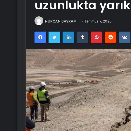
uzunlukta yarık
NURCAN BAYRAM
Temmuz 7, 2026
Facebook
Twitter
LinkedIn
Tumblr
Pinterest
Reddit