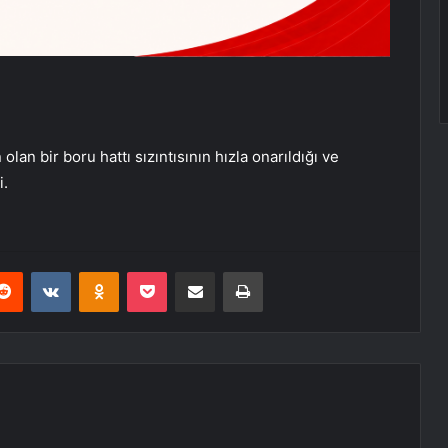
lan bir boru hattı sızıntısının hızla onarıldığı ve
i.
erest
Reddit
VKontakte
Odnoklassniki
Pocket
E-Posta ile paylaş
Yazdır