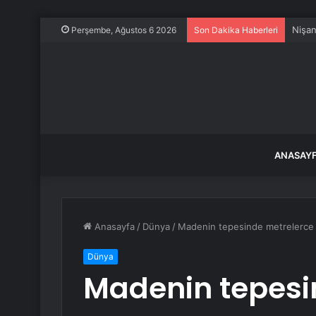
Nişan
Perşembe, Ağustos 6 2026
Son Dakika Haberleri
ANASAY
Anasayfa
/
Dünya
/
Madenin tepesinde metrelerce 
Dünya
Madenin tepesi