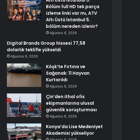
Altı Üstü İstanbul 5.
Bölüm full HD tek parça
izleme linki var mı, ATV
Altı Üstü İstanbul 5.
bölüm nereden izlenir?
Ağustos 6, 2026
Digital Brands Group hissesi 77,58
dolarlık teklifle yükseldi
Ağustos 6, 2026
Köşk’te Fırtına ve
Sağanak: 11 Hayvan
Kurtarıldı
Ağustos 6, 2026
Çin’den ithal ofis
ekipmanlarına ulusal
güvenlik soruşturması
Ağustos 6, 2026
Konya’da Lise Medeniyet
Akademisi yükseliyor
Ağustos 6, 2026