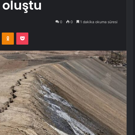
 oluştu
0
0
1 dakika okuma süresi
VKontakte
Odnoklassniki
Pocket