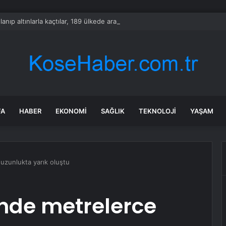
lanıp altınlarla kaçtılar, 189 ülkede aranıyorlar
FA
HABER
EKONOMI
SAĞLIK
TEKNOLOJI
YAŞAM
uzunlukta yarık oluştu
nde metrelerce