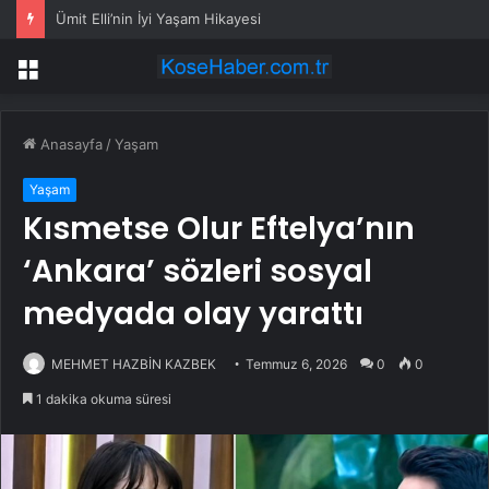
Ümit Elli’nin İyi Yaşam Hikayesi
Menü
Anasayfa
/
Yaşam
Yaşam
Kısmetse Olur Eftelya’nın
‘Ankara’ sözleri sosyal
medyada olay yarattı
MEHMET HAZBİN KAZBEK
Temmuz 6, 2026
0
0
1 dakika okuma süresi