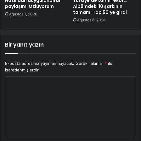
Nazlı’dan duygulandıran
Türkiye’de tarihi rekor…
paylaşım: Özlüyorum
Albümdeki 10 şarkının
tamamı Top 50’ye girdi
Ağustos 7, 2026
Ağustos 6, 2026
Bir yanıt yazın
E-posta adresiniz yayınlanmayacak.
Gerekli alanlar
*
ile
işaretlenmişlerdir
Y
o
r
u
m
*