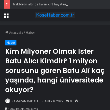
Traktörün altında kalan çift hayatını kaybetti
Menü
Anasayfa
/
Haber
Haber
Kim Milyoner Olmak İster
Batu Alıcı Kimdir? 1 milyon
sorusunu gören Batu Ali kaç
yaşında, hangi üniversitede
okuyor?
RAMAZAN DADALI
Aralık 6, 2022
0
5
1 dakika okuma süresi