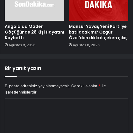
Angola’da Maden
Mansur Yavaş Yeni Parti’ye
Göçüğünde 28 Kişi Hayatını
katılacak mı? Özgür
Kaybetti
Özel’den dikkat çeken çıkış
Ağustos 8, 2026
Ağustos 8, 2026
Bir yanıt yazın
E-posta adresiniz yayınlanmayacak.
Gerekli alanlar
*
ile
işaretlenmişlerdir
Y
o
r
u