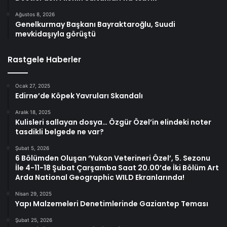
Ağustos 8, 2026
Genelkurmay Başkanı Bayraktaroğlu, Suudi
mevkidaşıyla görüştü
Rastgele Haberler
Ocak 27, 2025
Edirne’de Köpek Yavruları Skandalı
Aralık 18, 2025
Kulisleri sallayan dosya… Özgür Özel’in elindeki noter
tasdikli belgede ne var?
Şubat 5, 2026
6 Bölümden Oluşan ‘Yukon Veterineri Özel’, 5. Sezonu
İle 4-11-18 Şubat Çarşamba Saat 20.00’de İki Bölüm Art
Arda National Geographic WILD Ekranlarında!
Nisan 29, 2025
Yapı Malzemeleri Denetimlerinde Gaziantep Teması
Şubat 25, 2026