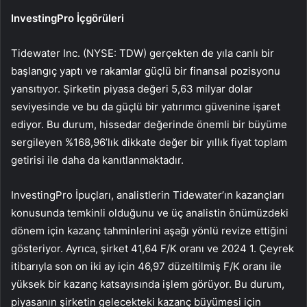
InvestingPro İçgörüleri
Tidewater Inc. (NYSE: TDW) gerçekten de yıla canlı bir
başlangıç yaptı ve rakamlar güçlü bir finansal pozisyonu
yansıtıyor. Şirketin piyasa değeri 5,63 milyar dolar
seviyesinde ve bu da güçlü bir yatırımcı güvenine işaret
ediyor. Bu durum, hissedar değerinde önemli bir büyüme
sergileyen %168,96’lık dikkate değer bir yıllık fiyat toplam
getirisi ile daha da kanıtlanmaktadır.
InvestingPro İpuçları, analistlerin Tidewater’ın kazançları
konusunda temkinli olduğunu ve üç analistin önümüzdeki
dönem için kazanç tahminlerini aşağı yönlü revize ettiğini
gösteriyor. Ayrıca, şirket 41,64 F/K oranı ve 2024 1. Çeyrek
itibarıyla son on iki ay için 46,97 düzeltilmiş F/K oranı ile
yüksek bir kazanç katsayısında işlem görüyor. Bu durum,
piyasanın şirketin gelecekteki kazanç büyümesi için