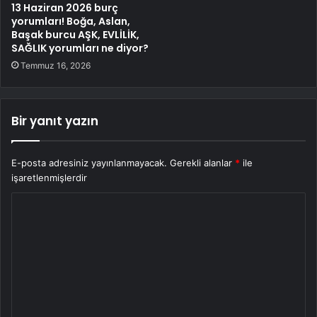
13 Haziran 2026 burç
yorumları! Boğa, Aslan,
Başak burcu AŞK, EVLİLİK,
SAĞLIK yorumları ne diyor?
Temmuz 16, 2026
Bir yanıt yazın
E-posta adresiniz yayınlanmayacak.
Gerekli alanlar
*
ile
işaretlenmişlerdir
Y
o
r
u
m
*