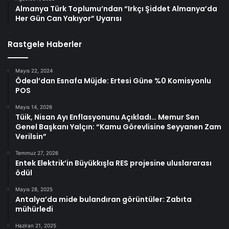
Almanya Türk Toplumu’ndan “Irkçı Şiddet Almanya’da
Her Gün Can Yakıyor” Uyarısı
Rastgele Haberler
Mayıs 22, 2024
Ödeal’dan Esnafa Müjde: Ertesi Güne %0 Komisyonlu
POS
Mayıs 14, 2026
Tüik, Nisan Ayı Enflasyonunu Açıkladı… Memur Sen
Genel Başkanı Yalçın: “Kamu Görevlisine Seyyanen Zam
Verilsin”
Temmuz 27, 2026
Entek Elektrik’in Büyükkışla RES projesine uluslararası
ödül
Mayıs 28, 2025
Antalya’da mide bulandıran görüntüler: Zabıta
mühürledi
Haziran 21, 2025