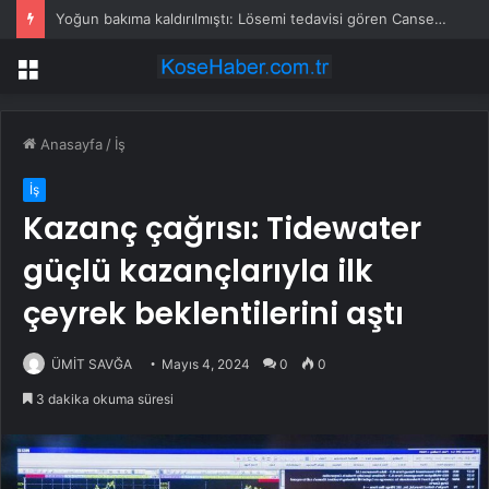
Yoğun bakıma kaldırılmıştı: Lösemi tedavisi gören Cansever’den duygulandıran mesaj
Menü
Anasayfa
/
İş
İş
Kazanç çağrısı: Tidewater
güçlü kazançlarıyla ilk
çeyrek beklentilerini aştı
ÜMİT SAVĞA
Mayıs 4, 2024
0
0
3 dakika okuma süresi