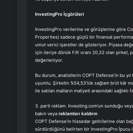
InvestingPro İçgörüleri
InvestingPro verilerine ve görüşlerine göre C
Properties) sadece güçlü bir finansal perform
umut verici işaretler de gösteriyor. Piyasa değe
için ileriye dönük F/K oranı 20,32 olan şirket, p
değerleniyor.
Bu durum, analistlerin COPT Defense’in bu yıl 
uyumlu. Şirketin %54,53’lük sağlam brüt kâr marj
ile satılan malların maliyeti arasındaki sağlıklı 
3. parti reklam. Investing.com’un sunduğu veya 
bakın veya
reklamları kaldırın
COPT Defense’in hissedar getirilerine olan bağl
sürdürdüğünü belirten bir InvestingPro İpucu il