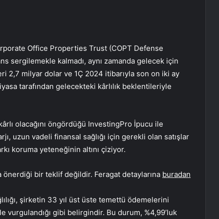
orporate Office Properties Trust (COPT Defense
ans sergilemekle kalmadı, aynı zamanda gelecek için
ri 2,7 milyar dolar ve 1Ç 2024 itibarıyla son on iki ay
iyasa tarafından gelecekteki kârlılık beklentileriyle
kârlı olacağını öngördüğü InvestingPro İpucu ile
ı, uzun vadeli finansal sağlığı için gerekli olan satışlar
farkı koruma yeteneğinin altını çiziyor.
önerdiği bir teklif değildir. Feragat detaylarına
buradan
ılığı, şirketin 33 yıl üst üste temettü ödemelerini
e vurgulandığı gibi belirgindir. Bu durum, %4,99’luk