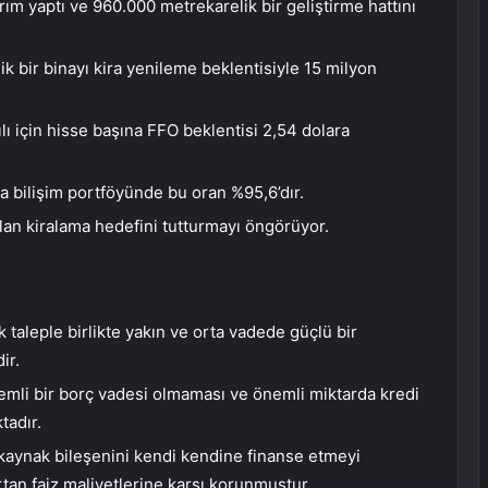
ırım yaptı ve 960.000 metrekarelik bir geliştirme hattını
 bir binayı kira yenileme beklentisiyle 15 milyon
lı için hisse başına FFO beklentisi 2,54 dolara
 bilişim portföyünde bu oran %95,6’dır.
alan kiralama hedefini tutturmayı öngörüyor.
taleple birlikte yakın ve orta vadede güçlü bir
ir.
emli bir borç vadesi olmaması ve önemli miktarda kredi
tadır.
aynak bileşenini kendi kendine finanse etmeyi
rtan faiz maliyetlerine karşı korunmuştur.