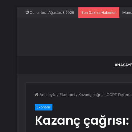
Mansu
Cumartesi, Ağustos 8 2026
Son Dakika Haberleri
ANASAY
Anasayfa
/
Ekonomi
/
Kazanç çağrısı: COPT Defense 
Ekonomi
Kazanç çağrısı: