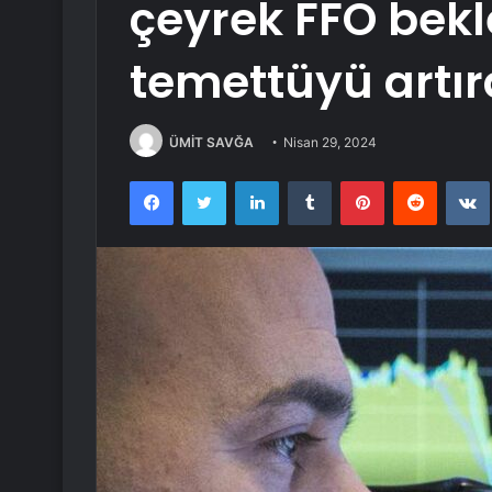
çeyrek FFO bekle
temettüyü artır
ÜMİT SAVĞA
Nisan 29, 2024
Facebook
Twitter
LinkedIn
Tumblr
Pinterest
Reddit