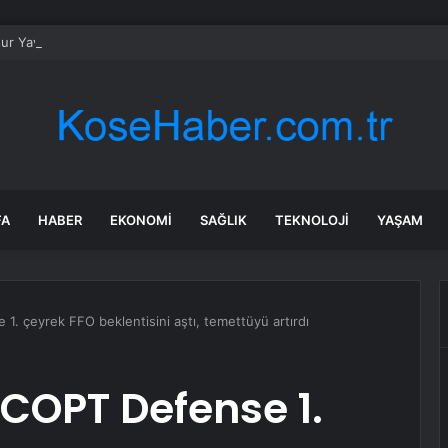
r Yavaş Yeni Parti’ye katılacak mı? Özgür Özel’den dikkat çeken çıkış
FA
HABER
EKONOMI
SAĞLIK
TEKNOLOJI
YAŞAM
1. çeyrek FFO beklentisini aştı, temettüyü artırdı
 COPT Defense 1.