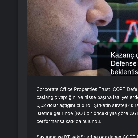
Corporate Office Properties Trust (COPT Defen
başlangıç yaptığını ve hisse başına faaliyetlerd
0,02 dolar aştığını bildirdi. Şirketin stratejik k
işletme gelirinde (NOI) bir önceki yıla göre %6,1
performansa katkıda bulundu.
Savunma ve BT sektörlerine odaklanan COPT De