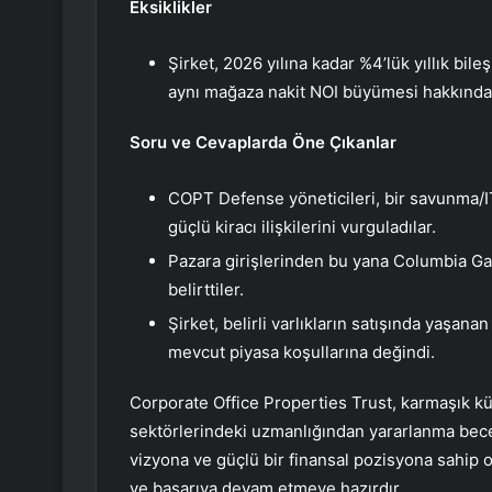
Eksiklikler
Şirket, 2026 yılına kadar %4’lük yıllık b
aynı mağaza nakit NOI büyümesi hakkında 
Soru ve Cevaplarda Öne Çıkanlar
COPT Defense yöneticileri, bir savunma/IT
güçlü kiracı ilişkilerini vurguladılar.
Pazara girişlerinden bu yana Columbia Ga
belirttiler.
Şirket, belirli varlıkların satışında yaşana
mevcut piyasa koşullarına değindi.
Corporate Office Properties Trust, karmaşık 
sektörlerindeki uzmanlığından yararlanma bece
vizyona ve güçlü bir finansal pozisyona sahi
ve başarıya devam etmeye hazırdır.