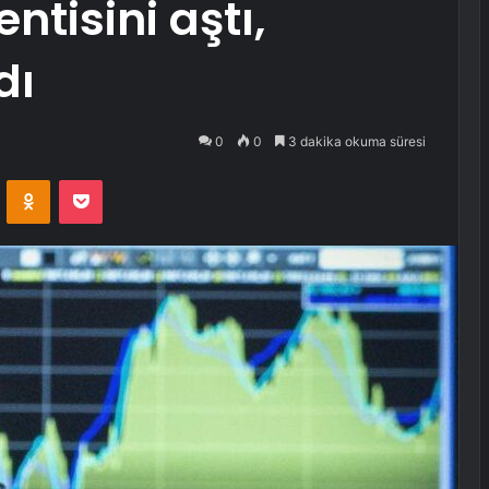
ntisini aştı,
dı
0
0
3 dakika okuma süresi
VKontakte
Odnoklassniki
Pocket