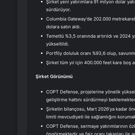
Şirket yeni yatırımlara 91 milyon dolar yat
sürdürüyor.
Columbia Gateway’de 202.000 metrekarelik
dolara satın aldı.
Temettü %3,5 oranında artırıldı ve 2024 yı
yükseltildi.
Portföy doluluk oranı %93,6 olup, savunma
Şirket tüm yıl için 400.000 feet kare boş 
Şirket Görünümü
COPT Defense, projelerine yönelik yüksek 
geliştirme hattını sürdürmeyi beklemekted
Şirketin bilançosu, Mart 2026’ya kadar ön
limiti mevcudiyeti ile sağlamlığını korumak
COPT Defense, sermaye yatırımlarının özk
öngörmektedir ve faiz oranı takasları ile a