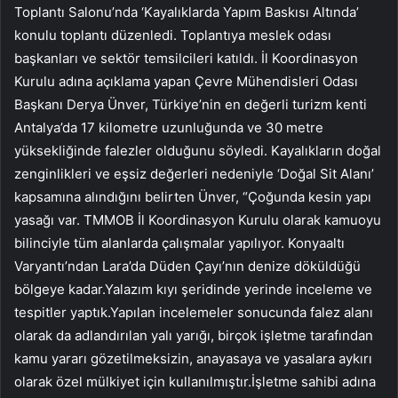
Toplantı Salonu’nda ‘Kayalıklarda Yapım Baskısı Altında’
konulu toplantı düzenledi. Toplantıya meslek odası
başkanları ve sektör temsilcileri katıldı. İl Koordinasyon
Kurulu adına açıklama yapan Çevre Mühendisleri Odası
Başkanı Derya Ünver, Türkiye’nin en değerli turizm kenti
Antalya’da 17 kilometre uzunluğunda ve 30 metre
yüksekliğinde falezler olduğunu söyledi. Kayalıkların doğal
zenginlikleri ve eşsiz değerleri nedeniyle ‘Doğal Sit Alanı’
kapsamına alındığını belirten Ünver, “Çoğunda kesin yapı
yasağı var. TMMOB İl Koordinasyon Kurulu olarak kamuoyu
bilinciyle tüm alanlarda çalışmalar yapılıyor. Konyaaltı
Varyantı’ndan Lara’da Düden Çayı’nın denize döküldüğü
bölgeye kadar.Yalazım kıyı şeridinde yerinde inceleme ve
tespitler yaptık.Yapılan incelemeler sonucunda falez alanı
olarak da adlandırılan yalı yarığı, birçok işletme tarafından
kamu yararı gözetilmeksizin, anayasaya ve yasalara aykırı
olarak özel mülkiyet için kullanılmıştır.İşletme sahibi adına