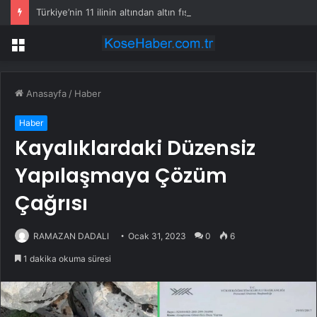
Türkiye’nin 11 ilinin altından altın fışkıracak
Menü
Anasayfa
/
Haber
Haber
Kayalıklardaki Düzensiz
Yapılaşmaya Çözüm
Çağrısı
RAMAZAN DADALI
Ocak 31, 2023
0
6
1 dakika okuma süresi