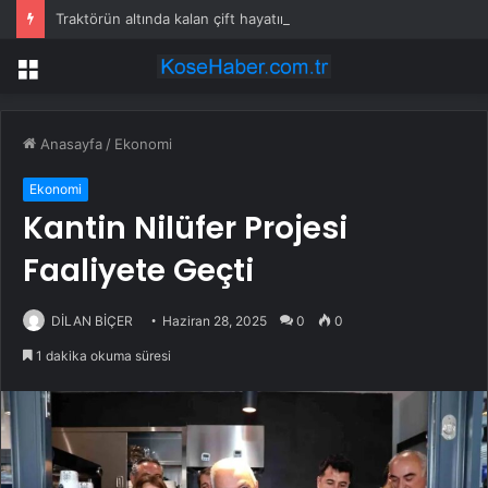
Traktörün altında kalan çift hayatını kaybetti
Menü
Anasayfa
/
Ekonomi
Ekonomi
Kantin Nilüfer Projesi
Faaliyete Geçti
DİLAN BİÇER
Haziran 28, 2025
0
0
1 dakika okuma süresi