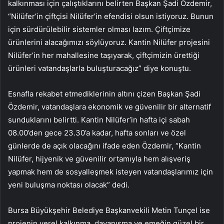
kalkınması için çalıştıklarını belirten Başkan Şadi Özdemir,
“Nilüfer’in çiftçisi Nilüfer’in efendisi olsun istiyoruz. Bunun
için sürdürülebilir sistemler olması lazım. Çiftçimize
ürünlerini alacağımızı söylüyoruz. Kantin Nilüfer projesini
Nilüfer’in her mahallesine taşıyarak, çiftçimizin ürettiği
ürünleri vatandaşlarla buluşturacağız” diye konuştu.
Esnafla rekabet etmediklerinin altını çizen Başkan Şadi
Özdemir, vatandaşlara ekonomik ve güvenilir bir alternatif
sunduklarını belirtti. Kantin Nilüfer’in hafta içi sabah
08.00’den gece 23.30’a kadar, hafta sonları ve özel
günlerde de açık olacağını ifade eden Özdemir, “Kantin
Nilüfer, hijyenik ve güvenilir ortamıyla hem alışveriş
yapmak hem de sosyalleşmek isteyen vatandaşlarımız için
yeni buluşma noktası olacak” dedi.
Bursa Büyükşehir Belediye Başkanvekili Metin Tunçel ise
projenin yerel kalkınma, dayanışma ve emeğin güzel bir