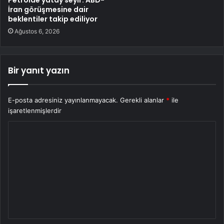
İran görüşmesine dair
beklentiler takip ediliyor
Ağustos 6, 2026
Bir yanıt yazın
E-posta adresiniz yayınlanmayacak.
Gerekli alanlar
*
ile
işaretlenmişlerdir
Y
o
r
u
m
*