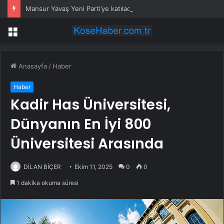
Mansur Yavaş Yeni Parti’ye katılacak mı? Özgür Özel’den dikkat çeken çıkış
Menü
Anasayfa
/
Haber
Haber
Kadir Has Üniversitesi,
Dünyanın En İyi 800
Üniversitesi Arasında
DİLAN BİÇER
Ekim 11, 2025
0
0
1 dakika okuma süresi