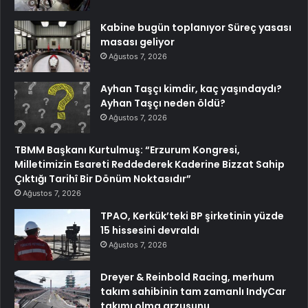
Kabine bugün toplanıyor Süreç yasası
masası geliyor
Ağustos 7, 2026
Ayhan Taşçı kimdir, kaç yaşındaydı?
Ayhan Taşçı neden öldü?
Ağustos 7, 2026
TBMM Başkanı Kurtulmuş: “Erzurum Kongresi,
Milletimizin Esareti Reddederek Kaderine Bizzat Sahip
Çıktığı Tarihî Bir Dönüm Noktasıdır”
Ağustos 7, 2026
TPAO, Kerkük’teki BP şirketinin yüzde
15 hissesini devraldı
Ağustos 7, 2026
Dreyer & Reinbold Racing, merhum
takım sahibinin tam zamanlı IndyCar
takımı olma arzusunu