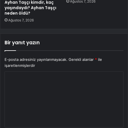
Ağustos 7, 2026
Ayhan Taşçı kimdir, kaç
yaşındaydı? Ayhan Taşçı
neden öldü?
Ağustos 7, 2026
Bir yanıt yazın
E-posta adresiniz yayınlanmayacak.
Gerekli alanlar
*
ile
işaretlenmişlerdir
Y
o
r
u
m
*