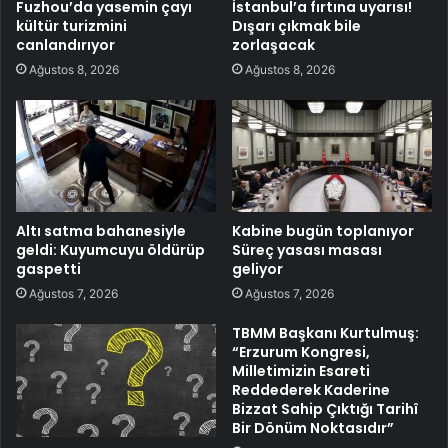
Fuzhou’da yasemin çayı
İstanbul’a fırtına uyarısı!
kültür turizmini
Dışarı çıkmak bile
canlandırıyor
zorlaşacak
Ağustos 8, 2026
Ağustos 8, 2026
Altı satma bahanesiyle
Kabine bugün toplanıyor
geldi: Kuyumcuyu öldürüp
Süreç yasası masası
gaspetti
geliyor
Ağustos 7, 2026
Ağustos 7, 2026
TBMM Başkanı Kurtulmuş:
“Erzurum Kongresi,
Milletimizin Esareti
Reddederek Kaderine
Bizzat Sahip Çıktığı Tarihî
Bir Dönüm Noktasıdır”