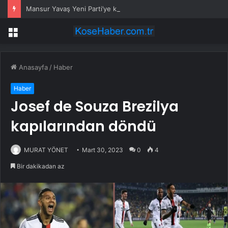
Mansur Yavaş Yeni Parti’ye katılacak mı? Özgür Özel’den dikkat çeken çıkış
Menü
Anasayfa
/
Haber
Haber
Josef de Souza Brezilya
kapılarından döndü
MURAT YÖNET
Mart 30, 2023
0
4
Bir dakikadan az