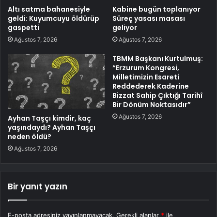
Altı satma bahanesiyle
Kabine bugün toplanıyor
geldi: Kuyumcuyu öldürüp
Süreç yasası masası
gaspetti
geliyor
Ağustos 7, 2026
Ağustos 7, 2026
TBMM Başkanı Kurtulmuş:
“Erzurum Kongresi,
Milletimizin Esareti
Reddederek Kaderine
Bizzat Sahip Çıktığı Tarihî
Bir Dönüm Noktasıdır”
Ağustos 7, 2026
Ayhan Taşçı kimdir, kaç
yaşındaydı? Ayhan Taşçı
neden öldü?
Ağustos 7, 2026
Bir yanıt yazın
E-posta adresiniz yayınlanmayacak.
Gerekli alanlar
*
ile