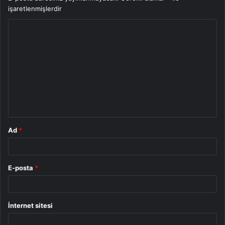
işaretlenmişlerdir
Y
o
r
u
m
*
Ad
*
E-posta
*
İnternet sitesi