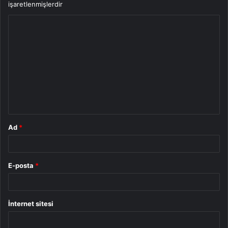
işaretlenmişlerdir
Y
o
r
u
m
*
Ad
*
E-posta
*
İnternet sitesi