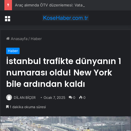
Araç alımında ÖTV düzenlemesi: Vatandaşlar bayilere akın etti
Menü
Anasayfa
/
Haber
Haber
İstanbul trafikte dünyanın 1
numarası oldu! New York
bile ardından kaldı
DİLAN BİÇER
Ocak 7, 2025
0
0
1 dakika okuma süresi