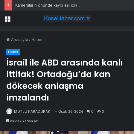
Kameraların önünde kayıp eşi için ağladı, öldürüp ormana götürdüğü ortaya çıktı!
Menü
Anasayfa
/
Haber
Haber
İsrail ile ABD arasında kanlı
ittifak! Ortadoğu’da kan
dökecek anlaşma
imzalandı
MUTLU KARADURAK
Ocak 26, 2024
0
0
Bir dakikadan az