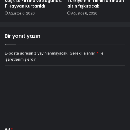
Köşk’te Fırtına ve Sağanak:
Türkiye’nin 11 ilinin altından
11 Hayvan Kurtarıldı
altın fışkıracak
Ağustos 6, 2026
Ağustos 6, 2026
Bir yanıt yazın
E-posta adresiniz yayınlanmayacak.
Gerekli alanlar
*
ile
işaretlenmişlerdir
Y
o
r
u
m
*
Ad
*