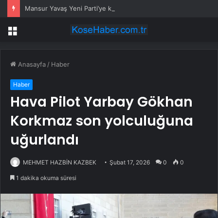
Mansur Yavaş Yeni Parti’ye katılacak mı? Özgür Özel’den dikkat çeken çıkış
Menü
Anasayfa
/
Haber
Haber
Hava Pilot Yarbay Gökhan
Korkmaz son yolculuğuna
uğurlandı
MEHMET HAZBİN KAZBEK
Şubat 17, 2026
0
0
1 dakika okuma süresi