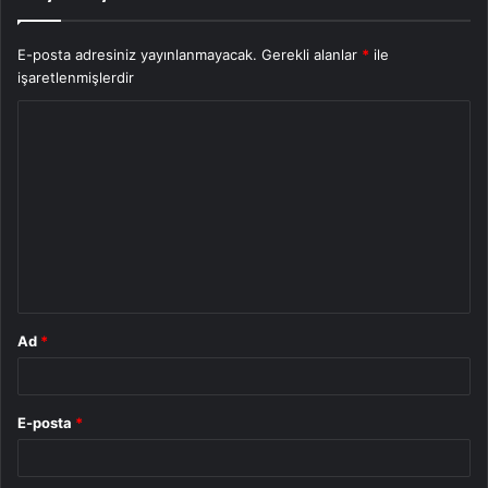
E-posta adresiniz yayınlanmayacak.
Gerekli alanlar
*
ile
işaretlenmişlerdir
Y
o
r
u
m
*
Ad
*
E-posta
*