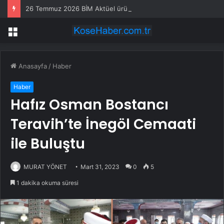
26 Temmuz 2026 BİM Aktüel ürünler! BİM’e bu hafta Pazar günü hangi ürünler gelecek?
Menü
Anasayfa
/
Haber
Haber
Hafız Osman Bostancı
Teravih’te İnegöl Cemaati
ile Buluştu
MURAT YÖNET
Mart 31, 2023
0
5
1 dakika okuma süresi