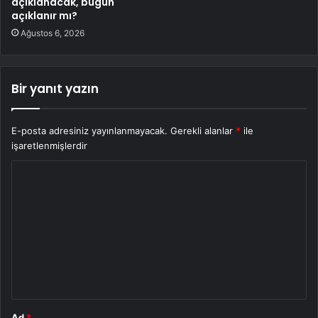
açıklanacak, bugün
açıklanır mı?
Ağustos 6, 2026
Bir yanıt yazın
E-posta adresiniz yayınlanmayacak.
Gerekli alanlar
*
ile
işaretlenmişlerdir
Y
o
r
u
m
*
Ad
*