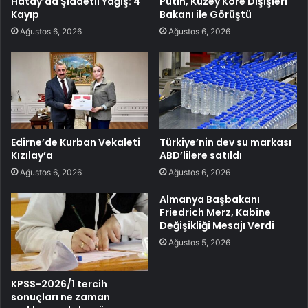
Hatay’da Şiddetli Yağış: 4
Putin, Kuzey Kore Dışişleri
Kayıp
Bakanı ile Görüştü
Ağustos 6, 2026
Ağustos 6, 2026
Edirne’de Kurban Vekaleti
Türkiye’nin dev su markası
Kızılay’a
ABD’lilere satıldı
Ağustos 6, 2026
Ağustos 6, 2026
Almanya Başbakanı
Friedrich Merz, Kabine
Değişikliği Mesajı Verdi
Ağustos 5, 2026
KPSS-2026/1 tercih
sonuçları ne zaman