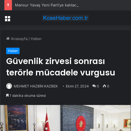
Mansur Yavaş Yeni Parti’ye katılacak mı? Özgür Özel’den dikkat çeken çıkış
Menü
Anasayfa
/
Haber
Haber
Güvenlik zirvesi sonrası
terörle mücadele vurgusu
MEHMET HAZBİN KAZBEK
Ekim 27, 2024
0
0
1 dakika okuma süresi