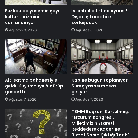
Fuzhou’da yasemin çayı
İstanbul’a fırtına uyarısı!
kültür turizmini
Dışarı çıkmak bile
canlandırıyor
zorlaşacak
Ağustos 8, 2026
Ağustos 8, 2026
Altı satma bahanesiyle
Kabine bugün toplanıyor
geldi: Kuyumcuyu öldürüp
Süreç yasası masası
gaspetti
geliyor
Ağustos 7, 2026
Ağustos 7, 2026
TBMM Başkanı Kurtulmuş:
“Erzurum Kongresi,
Milletimizin Esareti
Reddederek Kaderine
Bizzat Sahip Çıktığı Tarihî