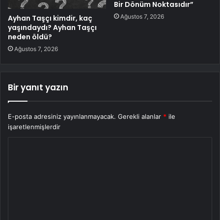
Bir Dönüm Noktasıdır”
Ağustos 7, 2026
Ayhan Taşçı kimdir, kaç
yaşındaydı? Ayhan Taşçı
neden öldü?
Ağustos 7, 2026
Bir yanıt yazın
E-posta adresiniz yayınlanmayacak.
Gerekli alanlar
*
ile
işaretlenmişlerdir
Y
o
r
u
m
*