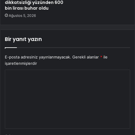
dikkatsizliği yüzünden 600
bin lirası buhar oldu
Ağustos 5, 2026
Bir yanıt yazın
E-posta adresiniz yayınlanmayacak.
Gerekli alanlar
*
ile
işaretlenmişlerdir
Y
o
r
u
m
*