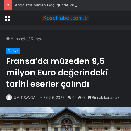
Angola’da Maden Göçüğünde 28 Kişi Hayatını Kaybetti
Menü
Anasayfa
/
Dünya
Dünya
Fransa’da müzeden 9,5
milyon Euro değerindeki
tarihi eserler çalındı
ÜMİT SAVĞA
Eylül 6, 2025
0
0
Bir dakikadan az