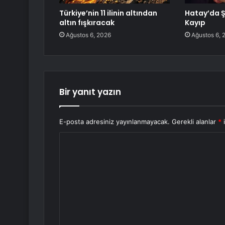
Türkiye’nin 11 ilinin altından
Hatay’da Şi
altın fışkıracak
Kayıp
Ağustos 6, 2026
Ağustos 6, 
Bir yanıt yazın
E-posta adresiniz yayınlanmayacak.
Gerekli alanlar
*
i
Y
o
r
u
m
*