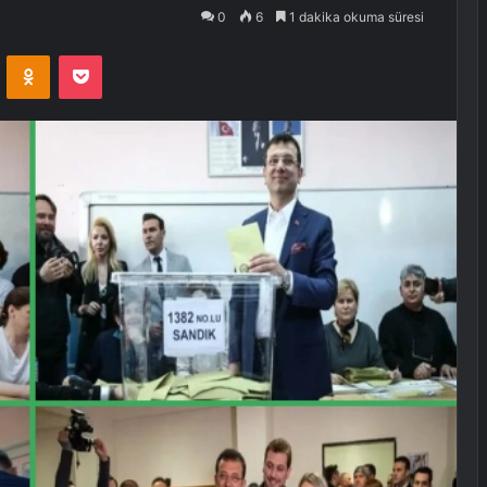
0
6
1 dakika okuma süresi
VKontakte
Odnoklassniki
Pocket