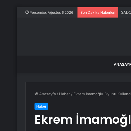
SADC 
Perşembe, Ağustos 6 2026
Son Dakika Haberleri
ANASAY
Anasayfa
/
Haber
/
Ekrem İmamoğlu Oyunu Kulland
Haber
Ekrem İmamoğl