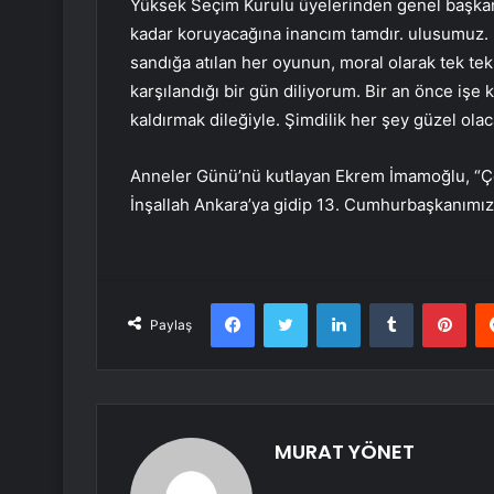
Yüksek Seçim Kurulu üyelerinden genel başkanı
kadar koruyacağına inancım tamdır. ulusumuz
sandığa atılan her oyunun, moral olarak tek te
karşılandığı bir gün diliyorum. Bir an önce işe 
kaldırmak dileğiyle. Şimdilik her şey güzel ola
Anneler Günü’nü kutlayan Ekrem İmamoğlu, “Çoc
İnşallah Ankara’ya gidip 13. Cumhurbaşkanımızla
Facebook
Twitter
LinkedIn
Tumblr
Pint
Paylaş
MURAT YÖNET