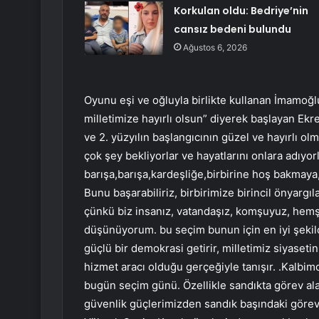
Korkulan oldu: Bedriye’nin
cansız bedeni bulundu
Ağustos 6, 2026
Oyunu eşi ve oğluyla birlikte kullanan İmamoğ
milletimize hayırlı olsun” diyerek başlayan Ekr
ve 2. yüzyılın başlangıcının güzel ve hayırlı ol
çok şey bekliyorlar ve hayatlarını onlara adıyo
barışa,barışa,kardeşliğe,birbirine hoş bakmaya,i
Bunu başarabiliriz, birbirimize birincil önyargı
çünkü biz insanız, vatandaşız, komşuyuz, hemşe
düşünüyorum. bu seçim bunun için en iyi şekil
güçlü bir demokrasi getirir, milletimiz siyasetin
hizmet aracı olduğu gerçeğiyle tanışır. .Kalbi
bugün seçim günü. Özellikle sandıkta görev al
güvenlik güçlerimizden sandık başındaki görevli