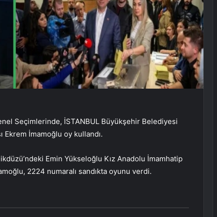
enel Seçimlerinde, İSTANBUL Büyükşehir Belediyesi
ısı Ekrem İmamoğlu oy kullandı.
eylikdüzü’ndeki Emin Yükseloğlu Kız Anadolu İmamhatip
mamoğlu, 2224 numaralı sandıkta oyunu verdi.