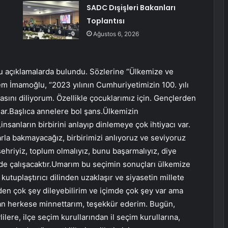
SADC Dışişleri Bakanları
Toplantısı
Ağustos 6, 2026
lu açıklamalarda bulundu. Sözlerine “Ülkemize ve
em İmamoğlu, “2023 yılının Cumhuriyetimizin 100. yılı
masını diliyorum. Özellikle çocuklarımız için. Gençlerden
rlar.Başlıca annelere bol şans.Ülkemizin
nsanların birbirini anlayıp dinlemeye çok ihtiyacı var.
larla bakmayacağız, birbirimizi anlıyoruz ve seviyoruz
hriyiz, toplum olmalıyız, bunu başarmalıyız, diye
de çalışacaktır.Umarım bu seçimin sonuçları ülkemize
 kutuplaştırıcı dilinden uzaklaşır ve siyasetin millete
mden çok şey dileyebilirim ve içimde çok şey var ama
an herkese minnettarım, teşekkür ederim. Bugün,
lere, ilçe seçim kurullarından il seçim kurullarına,