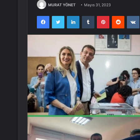
MURAT YÖNET
Mayıs 31, 2023
Facebook
Twitter
LinkedIn
Tumblr
Pinterest
Reddit