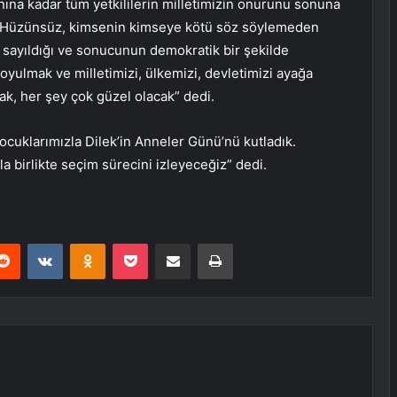
na kadar tüm yetkililerin milletimizin onurunu sonuna
. Hüzünsüz, kimsenin kimseye kötü söz söylemeden
k sayıldığı ve sonucunun demokratik bir şekilde
koyulmak ve milletimizi, ülkemizi, devletimizi ayağa
cak, her şey çok güzel olacak” dedi.
uklarımızla Dilek’in Anneler Günü’nü kutladık.
 birlikte seçim sürecini izleyeceğiz” dedi.
erest
Reddit
VKontakte
Odnoklassniki
Pocket
E-Posta ile paylaş
Yazdır