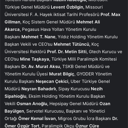
Türkiye Genel Müdürü
Levent Özbilgin,
Missouri
Üniversitesi F. A. Hayek iktisat Tarihi Profesörü
Prof.
Max
Gillman
, Koç Sistem Genel Müdürü
Mehmet Ali
Akarca,
Pegasus Hava Yolları Yönetim Kurulu
Başkanı
Mehmet T. Nane
, Yıldız Holding Yönetim Kurulu
Başkan Vekili ve CEO’su
Mehmet Tütüncü,
Koç
Üniversitesi Rektörü
Prof. Dr. Metin Sitti,
Gtech Kurucu ve
CEO’su
Mine Taşkaya,
Türkiye Milli Paralimpik Komitesi
Başkanı
Dr. Av. Murat Aksu,
TSKB Genel Müdürü ve
Yönetim Kurulu Üyesi
Murat Bilgiç
, GYODER Yönetim
Kurulu Başkanı
Neşecan Çekici,
Uber Türkiye Genel
Müdürü
Neyran Bahadırlı
, Sipay Kurucusu
Nezih
Sipahioğlu
, Eksim Holding Yönetim Kurulu Başkan
Vekili
Osman Arıoğlu,
Hepsipay Genel Müdürü
Ozan
Bayülgen
,
Servotel Kurucusu, Başkanı ve Yönetici
Ortağı
Ömer Kemal İsvan,
Migros Grubu İcra Başkanı
Dr.
Ömer Özgür Tort,
Paralimpik Okçu
Öznur Cüre