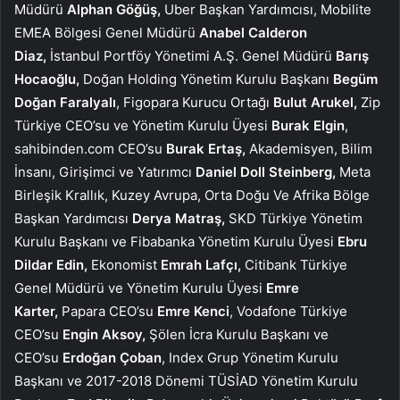
Müdürü
Alphan Göğüş,
Uber Başkan Yardımcısı, Mobilite
EMEA Bölgesi Genel Müdürü
Anabel Calderon
Diaz,
İstanbul Portföy Yönetimi A.Ş. Genel Müdürü
Barış
Hocaoğlu,
Doğan Holding Yönetim Kurulu Başkanı
Begüm
Doğan Faralyalı
, Figopara Kurucu Ortağı
Bulut Arukel,
Zip
Türkiye CEO’su ve Yönetim Kurulu Üyesi
Burak Elgin
,
sahibinden.com CEO’su
Burak Ertaş,
Akademisyen, Bilim
İnsanı, Girişimci ve Yatırımcı
Daniel Doll Steinberg,
Meta
Birleşik Krallık, Kuzey Avrupa, Orta Doğu Ve Afrika Bölge
Başkan Yardımcısı
Derya Matraş,
SKD Türkiye Yönetim
Kurulu Başkanı ve Fibabanka Yönetim Kurulu Üyesi
Ebru
Dildar Edin,
Ekonomist
Emrah Laf
çı,
Citibank Türkiye
Genel Müdürü ve Yönetim Kurulu Üyesi
Emre
Karter,
Papara CEO’su
Emre Kenci
, Vodafone Türkiye
CEO’su
Engin Aksoy,
Şölen İcra Kurulu Başkanı ve
CEO’su
Erdoğan Çoban
, Index Grup Yönetim Kurulu
Başkanı ve 2017-2018 Dönemi TÜSİAD Yönetim Kurulu