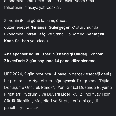
ekonomist, politik ekonominin öncüsü Adam Smith’in
felsefesini masaya yatıracaklar.
Zirvenin ikinci günü kapanış öncesi
düzenlenecek
‘Finansal Gülergeçerlik’
oturumunda
Ekonomist
Emrah Lafçı
ve Stand-Up Komedi
Sanatçısı
Kaan Sekban
yer alacak.
Ana sponsorluğunu Uber’in üstendiği Uludağ Ekonomi
Zirvesi’nde 2 gün boyunca 14 panel düzenlenecek
UEZ 2024, 2 gün boyunca 14 panelin gerçekleşeceği geniş
bir program ile ziyaretçileri ağırlayacak. Programda “Dijital
Dönüşüme Öncülük Etmek”, “Yeni Global Düzende Büyüme
Fırsatları”, “Sorumlu ve Duyarlı Liderlik”, “21’inci Yüzyıl İçin
Sürdürülebilir İş Modelleri ve Stratejiler” gibi çeşitli
paneller yer alacak.