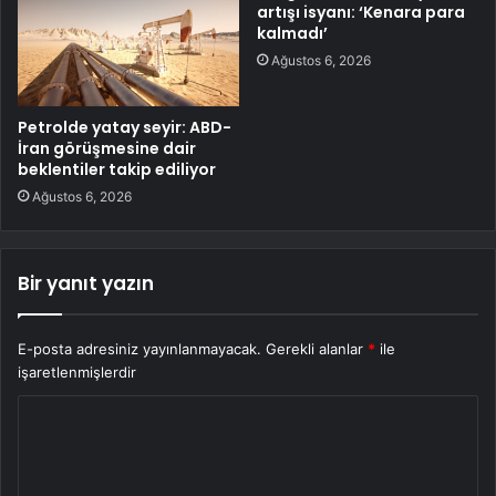
artışı isyanı: ‘Kenara para
kalmadı’
Ağustos 6, 2026
Petrolde yatay seyir: ABD-
İran görüşmesine dair
beklentiler takip ediliyor
Ağustos 6, 2026
Bir yanıt yazın
E-posta adresiniz yayınlanmayacak.
Gerekli alanlar
*
ile
işaretlenmişlerdir
Y
o
r