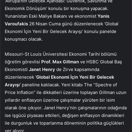
‘Avrupa’nın Gelecek Ajandası: Güvenlik, Savunma ve
Ekonomik Dönüşüm’ konulu bir konuşma yapacak.
Yunanistan Eski Maliye Bakanı ve ekonomist
Yanis
Varoufakis
26 Nisan Cuma günü düzenlenecek ‘Global
Ekonomi İçin Yeni Bir Gelecek Arayışı’ konulu panelde
konuşmacı olacak.
Missouri-St Louis Üniversitesi Ekonomi Tarihi bölümü
öğretim görevlisi
Prof. Max Gillman
ve HSBC Global Baş
Ekonomisti
Janet Henry
de Zirve kapsamında
düzenlenecek
‘Global Ekonomi İçin Yeni Bir Gelecek
Arayışı’
paneline katılacak. Yeni kitabı The “Spectre of
Price Inflation” ile dikkatleri üzerine toplayan Gillman uzun
yıllardır enflasyon üzerine çalışmalar yürüten bir isim
olarak öne çıkıyor. Janet Henry’nin çalışmalarının odağında
ise işgücü piyasası etkileri, değişen enflasyon dinamikleri
ile durgunluk ve toparlanma döneminin politika güçlükleri
yer alıyor.