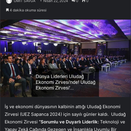
ÜMİT SAVĞA
Nisan 22, 2024
0
0
4 dakika okuma süresi
İş ve ekonomi dünyasının kalbinin attığı Uludağ Ekonomi
Zirvesi (UEZ Sapanca 2024) için sayılı günler kaldı. Uludağ
Ekonomi Zirvesi
“Sorumlu ve Duyarlı Liderlik:
Teknoloji ve
Yapay Zekâ Çağında Gezegen ve İnsanlıkla Uyumlu Bir