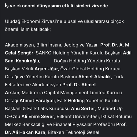
İş ve ekonomi dünyasının etkili isimleri zirvede
Uludağ Ekonomi Zirvesi’ne ulusal ve uluslararası birçok
önemli isim katılacak;
Akademisyen, Bilim İnsanı, Jeolog ve Yazar
Prof. Dr. A. M.
Celal Şengör
, SANKO Holding Yönetim Kurulu Başkanı
Adil
Sani Konukoğlu,
Doğan Holding Yönetim Kurulu
Başkan Vekili
Agah Uğur,
Özak Global Holding Kurucu
Ortağı ve Yönetim Kurulu Başkanı
Ahmet Akbalık,
Türk
Felsefeci ve Akademisyen
Prof. Dr.
Ahmet
Arslan,
Mediterra Capital Management Limited Kurucu
Ortağı
Ahmet Faralyalı
, Fark Holding Yönetim Kurulu
Başkanı & Fark Labs Kurucusu
Ahu Serter
, Multinet Up
CEO’su
Ali Emre Sever
,
Bilkent Üniversitesi, İktisat Bölümü
Merkez Bankacılığı ve Finansal Piyasalar Profesörü
Prof.
Dr. Ali Hakan Kara,
Bitexen Teknoloji Genel