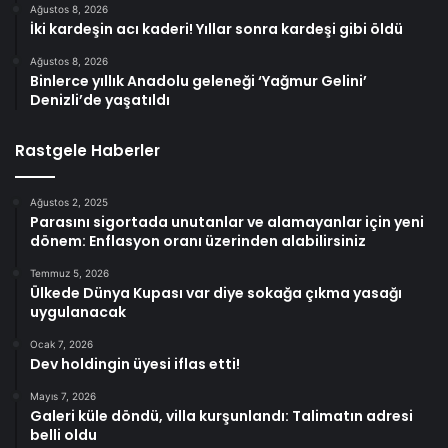
Ağustos 8, 2026
İki kardeşin acı kaderi! Yıllar sonra kardeşi gibi öldü
Ağustos 8, 2026
Binlerce yıllık Anadolu geleneği ‘Yağmur Gelini’
Denizli’de yaşatıldı
Rastgele Haberler
Ağustos 2, 2025
Parasını sigortada unutanlar ve alamayanlar için yeni
dönem: Enflasyon oranı üzerinden alabilirsiniz
Temmuz 5, 2026
Ülkede Dünya Kupası var diye sokağa çıkma yasağı
uygulanacak
Ocak 7, 2026
Dev holdingin üyesi iflas etti!
Mayıs 7, 2026
Galeri küle döndü, villa kurşunlandı: Talimatın adresi
belli oldu