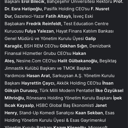
Başkanı
Erol Bilecik,
Bahçeşehir Üniversitesi Rektörü
Prof.
Dr. Esra Hatipoğlu,
Pasifik Holding CEO’su
F. Nusret
Dur,
Gazeteci-Yazar
Fatih Altaylı,
İsveç Eski
Başbakanı
Fredrik Reinfeldt,
Test Education Centre
Kurucusu
Fulya Yalezan
, Hayat Finans Katılım Bankası
Genel Müdürü ve Yönetim Kurulu Üyesi
Galip
Karagöz,
BSH REM CEO’su
Gökhan Sığın
, Denizbank
Finansal Hizmetler Grubu CEO’su
Hakan
Ateş,
Nesine.Com CEO’su
Halit Gülbakanoğlu,
Beşiktaş
Jimnastik Kulübü Başkanı ve TMOK Başkan
Yardımcısı
Hasan Arat,
Sarkuysan A.Ş. Yönetim Kurulu
Başkanı
Hayrettin Çaycı,
Akkök Holding CEO’su
İhsan
Gökşin Durusoy,
Türk Milli Modern Pentatlet
İlke Özyüksel
Mihrioğlu,
Rönesans Holding Yönetim Kurulu Başkanı
İpek
Ilıcak Kayaalp
, HSBC Global Baş Ekonomisti
Janet
Henry,
Stand-Up Komedi Sanatçısı
Kaan Sekban
, Esas
Holding Yönetim Kurulu Üyesi & Esas Gayrimenkul
Yönetim Kurulu Başkanı
Kazım Köseoğlu,
Microsoft