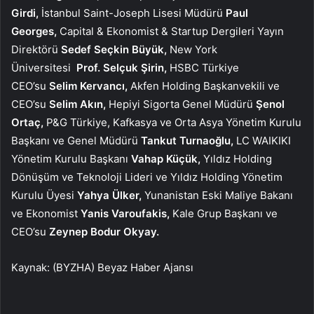
Girdi,
İstanbul Saint-Joseph Lisesi Müdürü
Paul
Georges,
Capital & Ekonomist & Startup Dergileri Yayın
Direktörü
Sedef Seçkin Büyük,
New York
Üniversitesi
Prof. Selçuk Şirin,
HSBC Türkiye
CEO’su
Selim Kervancı,
Akfen Holding Başkanvekili ve
CEO’su
Selim Akın,
Hepiyi Sigorta Genel Müdürü
Şenol
Ortaç,
P&G Türkiye, Kafkasya ve Orta Asya Yönetim Kurulu
Başkanı ve Genel Müdürü
Tankut Turnaoğlu,
LC WAIKIKI
Yönetim Kurulu Başkanı
Vahap Küçük,
Yıldız Holding
Dönüşüm ve Teknoloji Lideri
ve Yıldız Holding Yönetim
Kurulu Üyesi
Yahya Ülker,
Yunanistan Eski Maliye Bakanı
ve Ekonomist
Yanis Varoufakis,
Kale Grup Başkanı ve
CEO’su
Zeynep Bodur Okyay.
Kaynak: (BYZHA) Beyaz Haber Ajansı