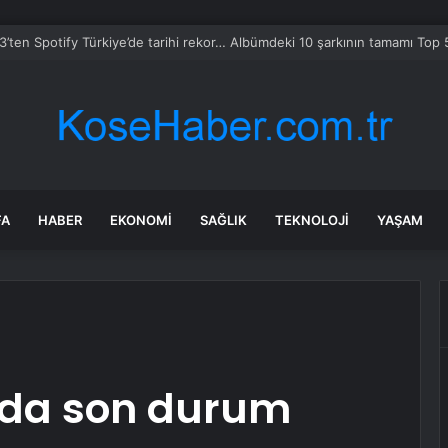
mmuz 2026 BİM Aktüel ürünler! BİM’e bu hafta Pazar günü hangi ürünle
FA
HABER
EKONOMI
SAĞLIK
TEKNOLOJI
YAŞAM
nda son durum