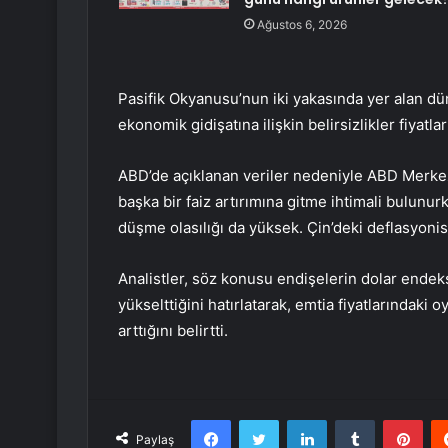
Ağustos 6, 2026
Pasifik Okyanusu’nun iki yakasında yer alan d
ekonomik gidişatına ilişkin belirsizlikler fiyat
ABD’de açıklanan veriler nedeniyle ABD Merke
başka bir faiz artırımına gitme ihtimali bulun
düşme olasılığı da yüksek. Çin’deki deflasyonis
Analistler, söz konusu endişelerin dolar ende
yükselttiğini hatırlatarak, emtia fiyatlarındaki
arttığını belirtti.
Facebook
Twitter
LinkedIn
Tumblr
Pint
Paylaş