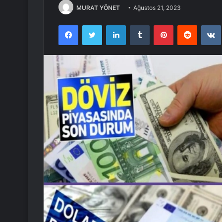
MURAT YÖNET
Ağustos 21, 2023
Facebook
Twitter
LinkedIn
Tumblr
Pinterest
Reddit