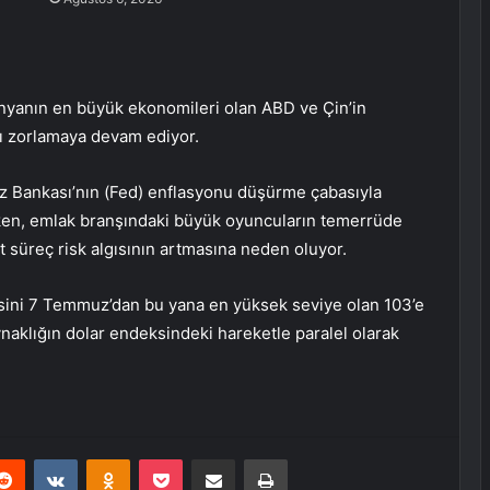
ünyanın en büyük ekonomileri olan ABD ve Çin’in
ları zorlamaya devam ediyor.
z Bankası’nın (Fed) enflasyonu düşürme çabasıyla
urken, emlak branşındaki büyük oyuncuların temerrüde
t süreç risk algısının artmasına neden oluyor.
ksini 7 Temmuz’dan bu yana en yüksek seviye olan 103’e
 oynaklığın dolar endeksindeki hareketle paralel olarak
erest
Reddit
VKontakte
Odnoklassniki
Pocket
E-Posta ile paylaş
Yazdır