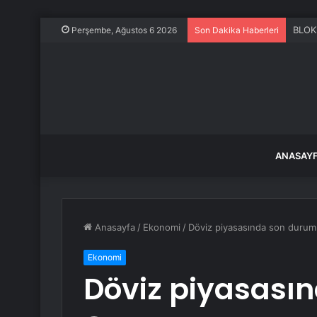
26 Te
Perşembe, Ağustos 6 2026
Son Dakika Haberleri
ANASAY
Anasayfa
/
Ekonomi
/
Döviz piyasasında son durum
Ekonomi
Döviz piyasası