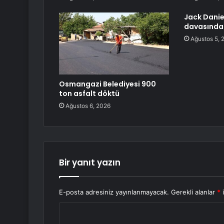
Jack Danie
davasındak
Ağustos 5, 
Osmangazi Belediyesi 900
ton asfalt döktü
Ağustos 6, 2026
Bir yanıt yazın
E-posta adresiniz yayınlanmayacak.
Gerekli alanlar
*
i
Y