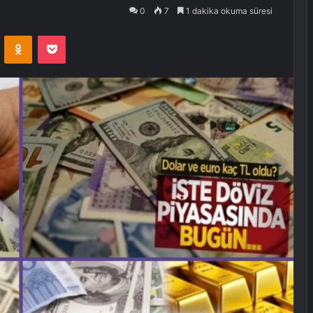
0
7
1 dakika okuma süresi
VKontakte
Odnoklassniki
Pocket