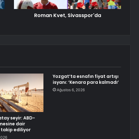
Roman Kvet, Sivasspor'da
Yozgat’ta esnafın fiyat artışı
isyanı: ‘Kenara para kalmadı’
Ağustos 6, 2026
atay seyir: ABD-
mesine dair
 takip ediliyor
2026