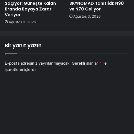
Saçıyor: Güneşte Kalan
SKYNOMAD Tanıtıldı: N90
Branda Boyaya Zarar
ve N70 Geliyor
Veriyor
Ağustos 3, 2026
Ağustos 3, 2026
Bir yanıt yazın
E-posta adresiniz yayınlanmayacak.
Gerekli alanlar
*
ile
işaretlenmişlerdir
Y
o
r
u
m
*