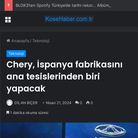
BLOK3’ten Spotify Türkiye’de tarihi rekor… Albümdeki 10 şarkının tamamı Top 50’ye girdi
Menü
Anasayfa
/
Teknoloji
Teknoloji
Chery, İspanya fabrikasını
ana tesislerinden biri
yapacak
DİLAN BİÇER
Nisan 21, 2024
0
0
1 dakika okuma süresi