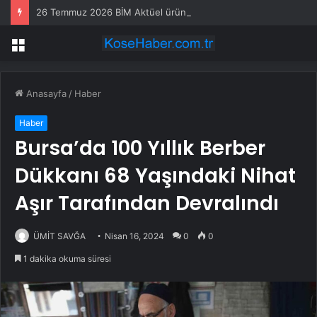
26 Temmuz 2026 BİM Aktüel ürünler! BİM’e bu hafta Pazar günü hangi ürünler gelecek?
Menü
Anasayfa
/
Haber
Haber
Bursa’da 100 Yıllık Berber
Dükkanı 68 Yaşındaki Nihat
Aşır Tarafından Devralındı
ÜMİT SAVĞA
Nisan 16, 2024
0
0
1 dakika okuma süresi