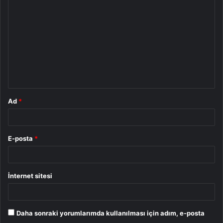
o
r
u
m
*
Ad
*
E-posta
*
İnternet sitesi
Daha sonraki yorumlarımda kullanılması için adım, e-posta