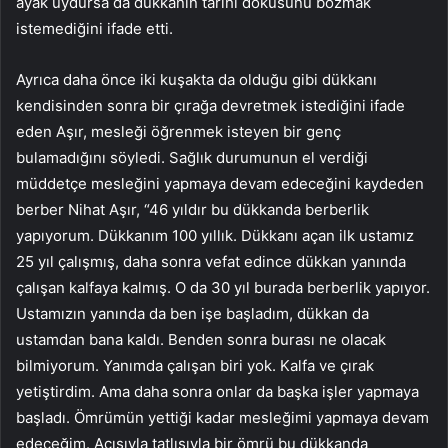
ayak uydursa da dükkanın tarihi dokusunu bozmak
istemediğini ifade etti.
Ayrıca daha önce iki kuşakta da olduğu gibi dükkanı
kendisinden sonra bir çırağa devretmek istediğini ifade
eden Aşır, mesleği öğrenmek isteyen bir genç
bulamadığını söyledi. Sağlık durumunun el verdiği
müddetçe mesleğini yapmaya devam edeceğini kaydeden
berber Nihat Aşır, “46 yıldır bu dükkanda berberlik
yapıyorum. Dükkanım 100 yıllık. Dükkanı açan ilk ustamız
25 yıl çalışmış, daha sonra vefat edince dükkan yanında
çalışan kalfaya kalmış. O da 30 yıl burada berberlik yapıyor.
Ustamızın yanında da ben işe başladım, dükkan da
ustamdan bana kaldı. Benden sonra burası ne olacak
bilmiyorum. Yanımda çalışan biri yok. Kalfa ve çırak
yetiştirdim. Ama daha sonra onlar da başka işler yapmaya
başladı. Ömrümün yettiği kadar mesleğimi yapmaya devam
edeceğim. Acısıyla tatlısıyla bir ömrü bu dükkanda